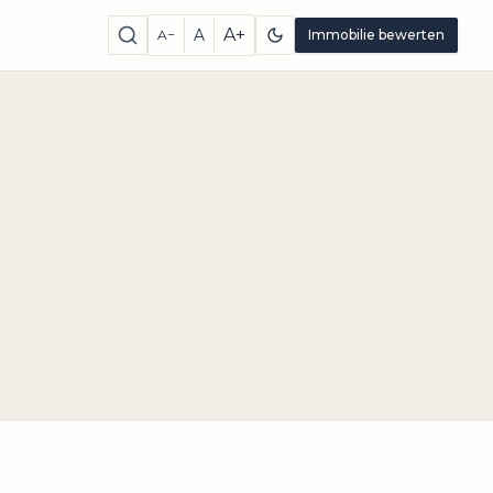
A+
A
A−
Immobilie bewerten