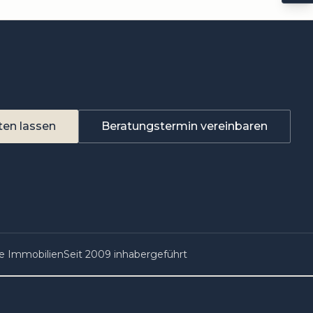
ten lassen
Beratungstermin vereinbaren
te Immobilien
Seit 2009 inhabergeführt