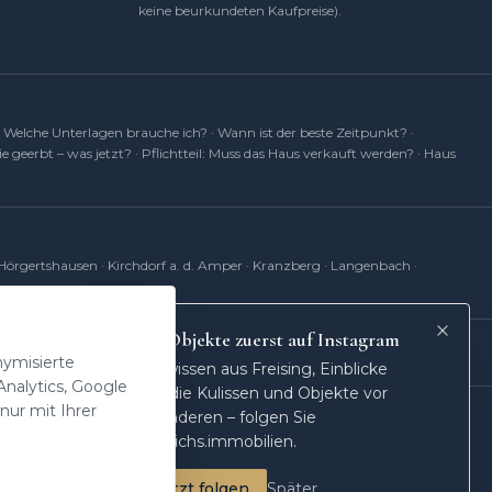
keine beurkundeten Kaufpreise).
·
Welche Unterlagen brauche ich?
·
Wann ist der beste Zeitpunkt?
·
e geerbt – was jetzt?
·
Pflichtteil: Muss das Haus verkauft werden?
·
Haus
Hörgertshausen
·
Kirchdorf a. d. Amper
·
Kranzberg
·
Langenbach
·
Neue Objekte zuerst auf Instagram
f
ProvenExpert.com
nymisierte
Marktwissen aus Freising, Einblicke
nalytics, Google
hinter die Kulissen und Objekte vor
ur mit Ihrer
allen anderen –
folgen Sie
@heinrichs.immobilien.
Jetzt folgen
Später