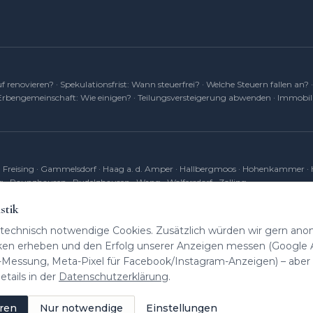
f renovieren?
·
Spekulationsfrist: Wann steuerfrei?
·
Welche Steuern fallen an?
Erbengemeinschaft: Wie einigen?
·
Teilungsversteigerung abwenden
·
Immobili
→
·
Freising
·
Gammelsdorf
·
Haag a. d. Amper
·
Hallbergmoos
·
Hohenkammer
·
g
·
Paunzhausen
·
Rudelzhausen
·
Wang
·
Wolfersdorf
·
Zolling
stik
ichs Immobilien
hat
4,85
von 5 Sternen
|
396
Bewertungen au
technisch notwendige Cookies. Zusätzlich würden wir gern ano
iken erheben und den Erfolg unserer Anzeigen messen (Google A
Messung, Meta-Pixel für Facebook/Instagram-Anzeigen) – aber n
ails in der
Datenschutzerklärung
.
s
Makler
am Mikro
Immobilien
im Ohr
eren
Nur notwendige
Einstellungen