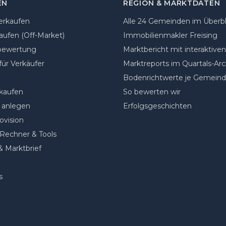
EN
REGION & MARKTDATEN
erkaufen
Alle 24 Gemeinden im Überbl
aufen (Off-Market)
Immobilienmakler Freising
bewertung
Marktbericht mit interaktive
für Verkäufer
Marktreports im Quartals-Arc
Bodenrichtwerte je Gemein
kaufen
So bewerten wir
 anlegen
Erfolgsgeschichten
ovision
Rechner & Tools
& Marktbrief
s