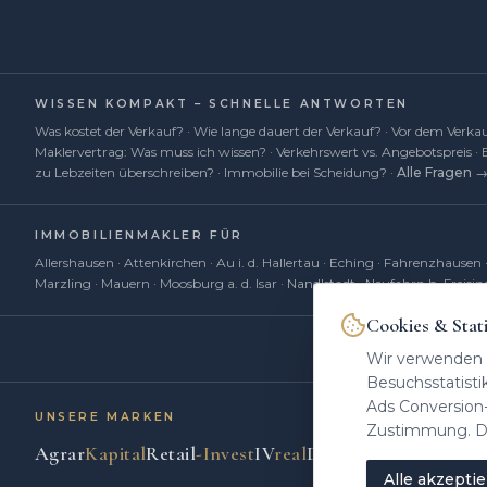
WISSEN KOMPAKT – SCHNELLE ANTWORTEN
Was kostet der Verkauf?
·
Wie lange dauert der Verkauf?
·
Vor dem Verkau
Maklervertrag: Was muss ich wissen?
·
Verkehrswert vs. Angebotspreis
·
zu Lebzeiten überschreiben?
·
Immobilie bei Scheidung?
·
Alle Fragen 
IMMOBILIENMAKLER FÜR
Allershausen
·
Attenkirchen
·
Au i. d. Hallertau
·
Eching
·
Fahrenzhausen
Marzling
·
Mauern
·
Moosburg a. d. Isar
·
Nandlstadt
·
Neufahrn b. Freisin
Cookies & Stati
Heinr
Wir verwenden 
Besuchsstatist
Ads Conversion-
UNSERE MARKEN
Zustimmung. Det
Agrar
Kapital
Retail
-Invest
IV
real
DC
real
Erben
Kompas
Alle akzepti