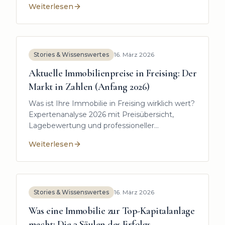
Weiterlesen
Tipps für Entscheidungen in Freising und
:
Was ist die Immobilienwelt? Eine Einführung für Ein
Umgebung.
Stories & Wissenswertes
16. März 2026
Aktuelle Immobilienpreise in Freising: Der
Markt in Zahlen (Anfang 2026)
Was ist Ihre Immobilie in Freising wirklich wert?
Expertenanalyse 2026 mit Preisübersicht,
Lagebewertung und professioneller
Wertermittlung. Kostenlos prüfen.
Weiterlesen
:
Aktuelle Immobilienpreise in Freising: Der Markt in
Stories & Wissenswertes
16. März 2026
Was eine Immobilie zur Top-Kapitalanlage
macht: Die 3 Säulen des Erfolgs