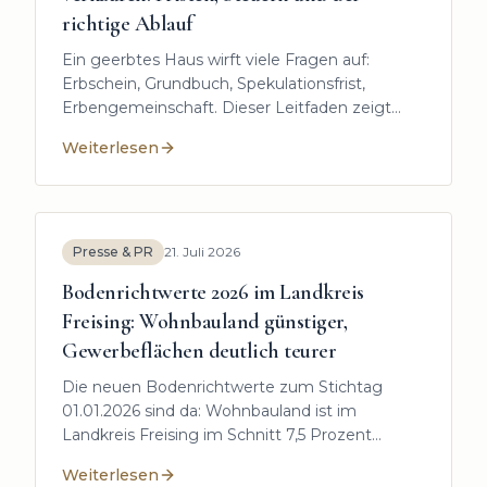
richtige Ablauf
Ein geerbtes Haus wirft viele Fragen auf:
Erbschein, Grundbuch, Spekulationsfrist,
Erbengemeinschaft. Dieser Leitfaden zeigt
Schritt für Schritt, worauf es im Landkreis
Weiterlesen
Freising ankommt – und welche Fristen bares
:
Geerbtes Haus im Landkreis Freising verkaufen: Frist
Geld wert sind.
Presse & PR
21. Juli 2026
Bodenrichtwerte 2026 im Landkreis
Freising: Wohnbauland günstiger,
Gewerbeflächen deutlich teurer
Die neuen Bodenrichtwerte zum Stichtag
01.01.2026 sind da: Wohnbauland ist im
Landkreis Freising im Schnitt 7,5 Prozent
günstiger als 2024 – Gewerbeflächen verteuern
Weiterlesen
sich dagegen fast flächendeckend. Unsere
:
Bodenrichtwerte 2026 im Landkreis Freising: Wohnb