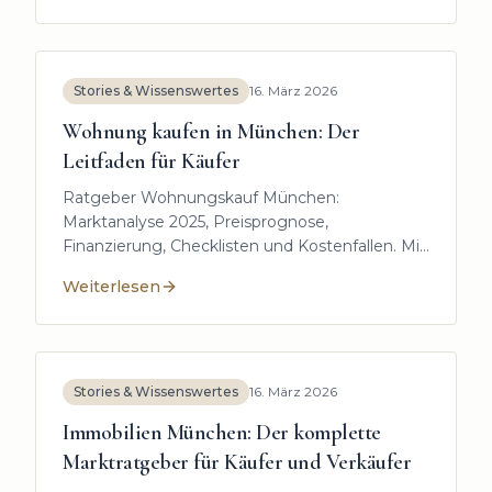
Stories & Wissenswertes
16. März 2026
Wohnung kaufen in München: Der
Leitfaden für Käufer
Ratgeber Wohnungskauf München:
Marktanalyse 2025, Preisprognose,
Finanzierung, Checklisten und Kostenfallen. Mit
Tipps für passende Stadtteile und Off Market
Weiterlesen
Angebote.
:
Wohnung kaufen in München: Der Leitfaden für Käuf
Stories & Wissenswertes
16. März 2026
Immobilien München: Der komplette
Marktratgeber für Käufer und Verkäufer