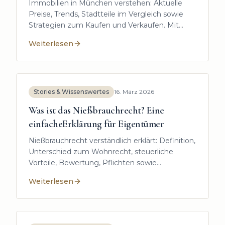
Immobilien in München verstehen: Aktuelle
Preise, Trends, Stadtteile im Vergleich sowie
Strategien zum Kaufen und Verkaufen. Mit
Checklisten, Risiken und Expertentipps.
Weiterlesen
:
Immobilien München: Der komplette Marktratgeber f
Stories & Wissenswertes
16. März 2026
Was ist das Nießbrauchrecht? Eine
einfacheErklärung für Eigentümer
Nießbrauchrecht verständlich erklärt: Definition,
Unterschied zum Wohnrecht, steuerliche
Vorteile, Bewertung, Pflichten sowie
Auswirkungen auf Verkauf und Finanzierung
Weiterlesen
von Immobilien in 2026.
:
Was ist das Nießbrauchrecht? Eine einfacheErklärun