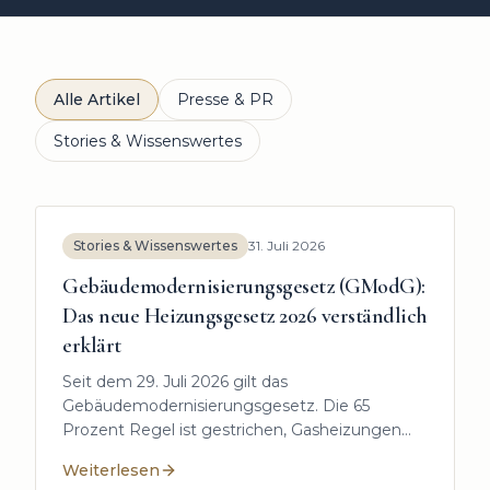
Alle Artikel
Presse & PR
Stories & Wissenswertes
Stories & Wissenswertes
31. Juli 2026
Gebäudemodernisierungsgesetz (GModG):
Das neue Heizungsgesetz 2026 verständlich
erklärt
Seit dem 29. Juli 2026 gilt das
Gebäudemodernisierungsgesetz. Die 65
Prozent Regel ist gestrichen, Gasheizungen
und Ölheizungen bleiben erlaubt, ab 2029
Weiterlesen
kommt die Biotreppe. Was das neue Gesetz
:
Gebäudemodernisierungsgesetz (GModG): Das neue H