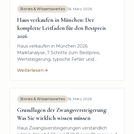
Stories & Wissenswertes
16. März 2026
Haus verkaufen in München: Der
komplette Leitfaden für den Bestpreis
2026
Haus verkaufen in München 2026:
Marktanalyse, 7 Schritte zum Bestpreis,
Wertsteigerung, typische Fehler und
rechtssicherer Ablauf. So verkaufen Sie
Weiterlesen
erfolgreich.
:
Haus verkaufen in München: Der komplette Leitfade
Stories & Wissenswertes
16. März 2026
Grundlagen der Zwangsversteigerung:
Was Sie wirklich wissen müssen
Haus Zwangsversteigerungen verständlich