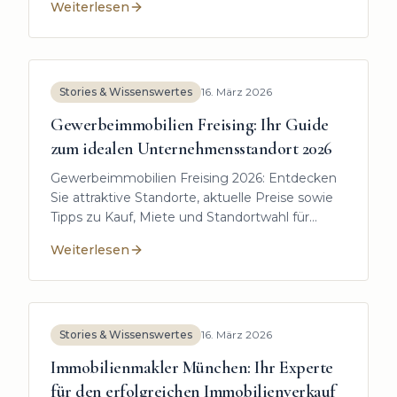
Weiterlesen
Vermögensaufbau im Landkreis Freising.
:
Was ist eine Kapitalanlage und warum ist sie heute w
Stories & Wissenswertes
16. März 2026
Gewerbeimmobilien Freising: Ihr Guide
zum idealen Unternehmensstandort 2026
Gewerbeimmobilien Freising 2026: Entdecken
Sie attraktive Standorte, aktuelle Preise sowie
Tipps zu Kauf, Miete und Standortwahl für
Unternehmen.
Weiterlesen
:
Gewerbeimmobilien Freising: Ihr Guide zum ideale
Stories & Wissenswertes
16. März 2026
Immobilienmakler München: Ihr Experte
für den erfolgreichen Immobilienverkauf