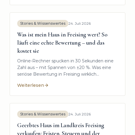
regelt, wen es betrifft und was Eigentümer im
Landkreis Freising jetzt wissen sollten.
Stories & Wissenswertes
24. Juli 2026
Was ist mein Haus in Freising wert? So
läuft eine echte Bewertung – und das
kostet sie
Online-Rechner spucken in 30 Sekunden eine
Zahl aus – mit Spannen von ±20 %. Was eine
seriöse Bewertung in Freising wirklich
ausmacht, welche Daten zählen und warum
Weiterlesen
der Stadtteil über sechsstellige Unterschiede
:
Was ist mein Haus in Freising wert? So läuft eine ec
entscheidet.
Stories & Wissenswertes
24. Juli 2026
Geerbtes Haus im Landkreis Freising
verkaufen: Fristen, Steuern und der