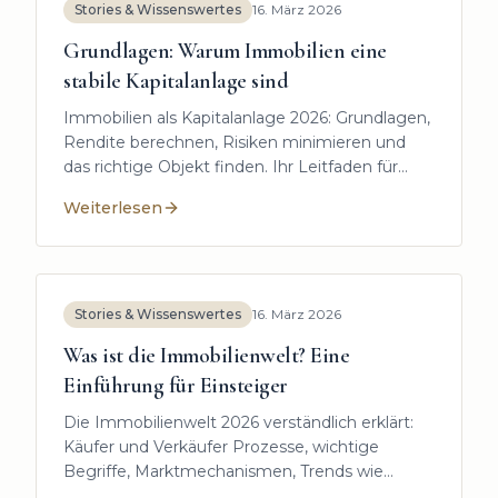
Stories & Wissenswertes
16. März 2026
Grundlagen: Warum Immobilien eine
stabile Kapitalanlage sind
Immobilien als Kapitalanlage 2026: Grundlagen,
Rendite berechnen, Risiken minimieren und
das richtige Objekt finden. Ihr Leitfaden für
Einsteiger mit Fokus auf Freising und
Weiterlesen
Umgebung.
:
Grundlagen: Warum Immobilien eine stabile Kapitala
Stories & Wissenswertes
16. März 2026
Was ist die Immobilienwelt? Eine
Einführung für Einsteiger
Die Immobilienwelt 2026 verständlich erklärt:
Käufer und Verkäufer Prozesse, wichtige
Begriffe, Marktmechanismen, Trends wie
Zinsen und Energieeffizienz sowie praktische