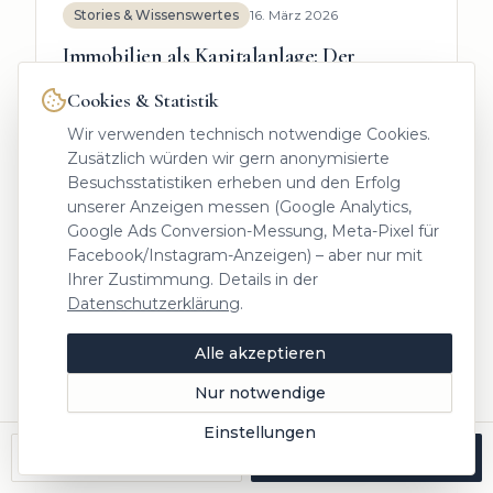
Stories & Wissenswertes
16. März 2026
Immobilien als Kapitalanlage: Der
komplette Leitfaden für Einsteiger 2026
Cookies & Statistik
Immobilien als Kapitalanlage für Einsteiger:
Wir verwenden technisch notwendige Cookies.
Erfahren Sie 2026, wie Sie Rendite berechnen,
Zusätzlich würden wir gern anonymisierte
Risiken vermeiden und die passende
Besuchsstatistiken erheben und den Erfolg
Anlageimmobilie finden.
unserer Anzeigen messen (Google Analytics,
Weiterlesen
:
Immobilien als Kapitalanlage: Der komplette Leitfade
Google Ads Conversion-Messung, Meta-Pixel für
Facebook/Instagram-Anzeigen) – aber nur mit
Ihrer Zustimmung. Details in der
Datenschutzerklärung
.
Stories & Wissenswertes
16. März 2026
Alle akzeptieren
Immobilienmakler Nandlstadt: Ihr lokaler
Experte für den erfolgreichen Verkauf
Nur notwendige
Immobilienmakler Nandlstadt: Mit lokaler
Einstellungen
Marktkenntnis, fundierter Bewertung und
Anrufen
Kostenlos bewerten
starker Vermarktung verkaufen Sie Ihre