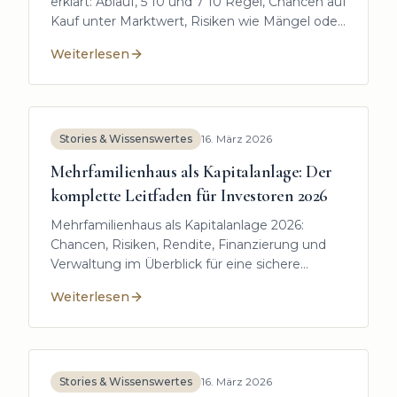
erklärt: Ablauf, 5 10 und 7 10 Regel, Chancen auf
Kauf unter Marktwert, Risiken wie Mängel oder
Mietverhältnisse sowie Checkliste für sichere
Weiterlesen
Gebote im Landkreis Freising.
:
Grundlagen der Zwangsversteigerung: Was Sie wirk
Stories & Wissenswertes
16. März 2026
Mehrfamilienhaus als Kapitalanlage: Der
komplette Leitfaden für Investoren 2026
Mehrfamilienhaus als Kapitalanlage 2026:
Chancen, Risiken, Rendite, Finanzierung und
Verwaltung im Überblick für eine sichere
Investition.
Weiterlesen
:
Mehrfamilienhaus als Kapitalanlage: Der komplette L
Stories & Wissenswertes
16. März 2026