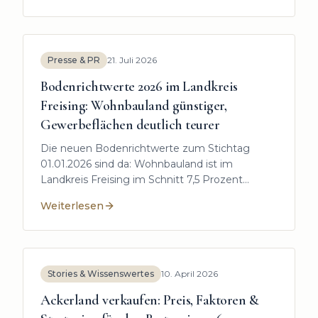
Auswertung aller 24 Gemeinden zeigt, wo die
Werte am stärksten gefallen und gestiegen
sind.
Presse & PR
21. Juli 2026
Bodenrichtwerte 2026 im Landkreis
Freising: Wohnbauland günstiger,
Gewerbeflächen deutlich teurer
Die neuen Bodenrichtwerte zum Stichtag
01.01.2026 sind da: Wohnbauland ist im
Landkreis Freising im Schnitt 7,5 Prozent
günstiger als 2024 – Gewerbeflächen verteuern
Weiterlesen
sich dagegen fast flächendeckend. Unsere
:
Bodenrichtwerte 2026 im Landkreis Freising: Wohnb
Auswertung aller 24 Gemeinden zeigt, wo die
Werte am stärksten gefallen und gestiegen
sind.
Stories & Wissenswertes
10. April 2026
Ackerland verkaufen: Preis, Faktoren &