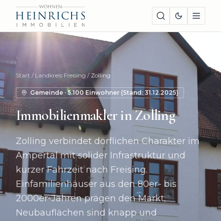
Start
/
Landkreis Freising
/
Zolling
Gemeinde
·
5.100
Einwohner (Stand:
31.12.2025
)
Immobilienmakler in
Zolling
Zolling verbindet dörflichen Charakter im
Ampertal mit solider Infrastruktur und
kurzer Fahrzeit nach Freising.
Einfamilienhäuser aus den 80er- bis
2000er-Jahren prägen den Markt;
Neubauflächen sind knapp und