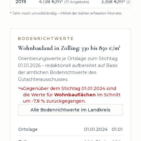
2019
4.138
€/m²
3.358
€/m²
(
17
Angebote)
(
2
Ange
* Jahr noch unvollständig – Mittel der bisher erfassten Monate.
BODENRICHTWERTE
Wohnbauland in
Zolling
:
330 bis 850
€/m²
Orientierungswerte je Ortslage zum Stichtag
01.01.2026
– redaktionell aufbereitet auf Basis
der amtlichen Bodenrichtwerte des
Gutachterausschusses.
Gegenüber dem Stichtag
01.01.2024
sind
die Werte für
Wohnbauflächen
im Schnitt
um -7,8 % zurückgegangen.
Alle Bodenrichtwerte im Landkreis
Ortslage
01.01.2024
01.01.2026