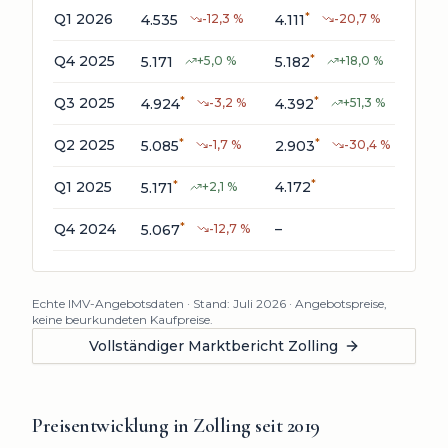
*
Q1 2026
4.535
-12,3
%
4.111
-20,7
%
608
*
*
Q4 2025
601
5.171
+
5,0
%
5.182
+
18,0
%
*
*
Q3 2025
–
4.924
-3,2
%
4.392
+
51,3
%
*
*
*
Q2 2025
654
5.085
-1,7
%
2.903
-30,4
%
*
*
Q1 2025
4.172
–
5.171
+
2,1
%
*
*
Q4 2024
–
5.067
-12,7
%
283
Echte IMV-Angebotsdaten · Stand:
Juli 2026
· Angebotspreise,
keine beurkundeten Kaufpreise.
Vollständiger Marktbericht
Zolling
Preisentwicklung in
Zolling
seit
2019