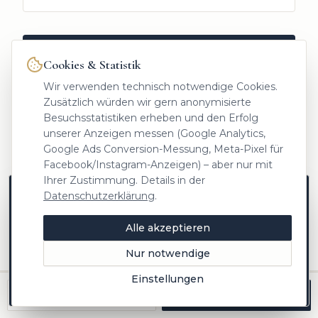
153
Cookies & Statistik
Wir verwenden technisch notwendige Cookies.
VORGEMERKTE KAUFINTERESSENTEN
suchen aktuell eine Immobilie in
Zolling
Zusätzlich würden wir gern anonymisierte
Besuchsstatistiken erheben und den Erfolg
oder Umgebung.
unserer Anzeigen messen (Google Analytics,
Aus der Käuferkartei von Heinrichs Immobilien,
Google Ads Conversion-Messung, Meta-Pixel für
täglich automatisch aktualisiert. Gut möglich,
Facebook/Instagram-Anzeigen) – aber nur mit
dass Ihr Käufer schon dabei ist.
Ihrer Zustimmung. Details in der
Verkaufschance prüfen
Datenschutzerklärung
.
Neue Objekte zuerst auf Instagram
Marktwissen aus Freising, Einblicke hinter die
Alle akzeptieren
Kulissen und Objekte vor allen anderen –
folgen Sie @heinrichs.immobilien.
Nur notwendige
Jetzt folgen
Einstellungen
Später
Anrufen
Kostenlos bewerten