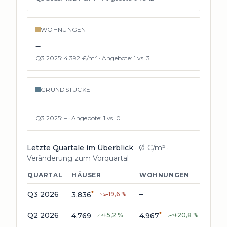
WOHNUNGEN
–
Q3 2025
:
4.392 €/m²
·
Angebote:
1
vs.
3
GRUNDSTÜCKE
–
Q3 2025
:
–
·
Angebote:
1
vs.
0
Letzte Quartale im Überblick
· Ø €/m² ·
Veränderung zum Vorquartal
QUARTAL
HÄUSER
WOHNUNGEN
GRU
*
Q3 2026
–
–
3.836
-19,6
%
*
*
Q2 2026
4.769
+
5,2
%
4.967
+
20,8
%
716