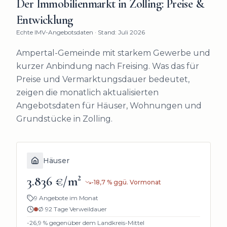
Der Immobilienmarkt in
Zolling
: Preise &
Entwicklung
Echte IMV-Angebotsdaten · Stand: Juli 2026
Ampertal-Gemeinde mit starkem Gewerbe und
kurzer Anbindung nach Freising.
Was das für
Preise und Vermarktungsdauer bedeutet,
zeigen die monatlich aktualisierten
Angebotsdaten für Häuser, Wohnungen und
Grundstücke in
Zolling
.
Häuser
3.836 €/m²
-18,7
%
ggü. Vormonat
9 Angebote im Monat
Ø
92
Tage Verweildauer
-26,9
% gegenüber dem Landkreis-Mittel