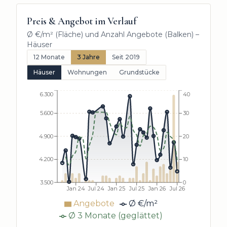
Preis & Angebot im Verlauf
Ø €/m² (Fläche) und Anzahl Angebote (Balken) –
Häuser
12 Monate
3 Jahre
Seit 2019
Häuser
Wohnungen
Grundstücke
6.300
40
5.600
30
4.900
20
4.200
10
3.500
0
Jan 24
Jul 24
Jan 25
Jul 25
Jan 26
Jul 26
Angebote
Ø €/m²
Ø 3 Monate (geglättet)