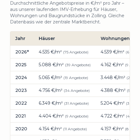
Durchschnittliche Angebotspreise in €/m² pro Jahr –
aus unserer laufenden IMV-Erhebung für Häuser,
Wohnungen und Baugrundstücke in
Zolling
. Gleiche
Datenbasis wie der zentrale Marktbericht.
Jahr
Häuser
Wohnungen
Preisentwicklung Immobilien
Zolling
: durchschnittliche A
2026
*
4.535
€/m²
4.539
€/m²
(
75
Angebote)
(
6
Ange
2025
5.088
€/m²
4.162
€/m²
(
39
Angebote)
(
9
Angeb
2024
5.065
€/m²
3.448
€/m²
(
19
Angebote)
(
2
Ange
2023
4.756
€/m²
4.388
€/m²
(
34
Angebote)
(
5
Ange
2022
6.349
€/m²
5.204
€/m²
(
31
Angebote)
(
3
Ange
2021
4.404
€/m²
4.722
€/m²
(
9
Angebote)
(
4
Ange
2020
4.154
€/m²
4.157
€/m²
(
11
Angebote)
(
8
Angeb