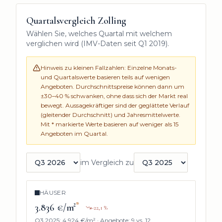
Quartalsvergleich
Zolling
Wählen Sie, welches Quartal mit welchem
verglichen wird (IMV-Daten seit
Q1 2019
).
Hinweis zu kleinen Fallzahlen: Einzelne Monats-
und Quartalswerte basieren teils auf wenigen
Angeboten. Durchschnittspreise können dann um
±30–40 % schwanken, ohne dass sich der Markt real
bewegt. Aussagekräftiger sind der geglättete Verlauf
(gleitender Durchschnitt) und Jahresmittelwerte.
Mit * markierte Werte basieren auf weniger als
15
Angeboten im Quartal.
im Vergleich zu
Quartal auswählen
Vergleichsquartal auswählen
HÄUSER
*
3.836 €/m²
-22,1
%
Q3 2025
:
4.924 €/m²
·
Angebote:
9
vs.
12