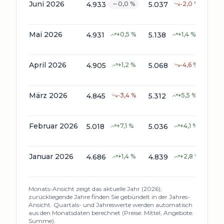
Juni 2026
4.933
0,0
%
5.037
-2,0
%
72
Mai 2026
4.931
+
0,5
%
5.138
+
1,4
%
72
April 2026
4.905
+
1,2
%
5.068
-4,6
%
70
März 2026
4.845
-3,4
%
5.312
+
5,5
%
818
Februar 2026
5.018
+
7,1
%
5.036
+
4,1
%
86
Januar 2026
4.686
+
1,4
%
4.839
+
2,8
%
90
Monats-Ansicht zeigt das aktuelle Jahr (
2026
);
zurückliegende Jahre finden Sie gebündelt in der Jahres-
Ansicht. Quartals- und Jahreswerte werden automatisch
aus den Monatsdaten berechnet (Preise: Mittel, Angebote:
Summe).