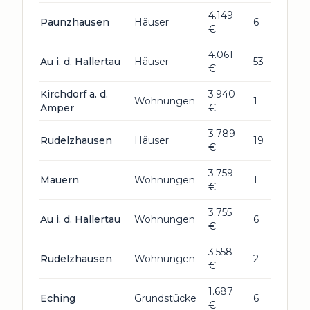
4.149
Paunzhausen
Häuser
6
€
4.061
Au i. d. Hallertau
Häuser
53
€
Kirchdorf a. d.
3.940
Wohnungen
1
Amper
€
3.789
Rudelzhausen
Häuser
19
€
3.759
Mauern
Wohnungen
1
€
3.755
Au i. d. Hallertau
Wohnungen
6
€
3.558
Rudelzhausen
Wohnungen
2
€
1.687
Eching
Grundstücke
6
€