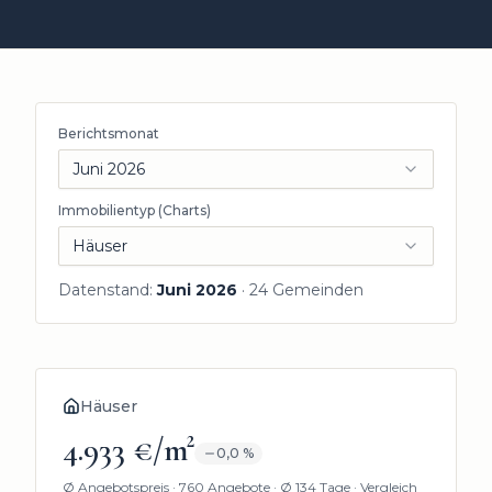
Berichtsmonat
Juni 2026
Immobilientyp (Charts)
Häuser
Datenstand:
Juni 2026
·
24
Gemeinden
Häuser
4.933 €/m²
0,0
%
Ø Angebotspreis ·
760 Angebote
· Ø 134 Tage
· Vergleich