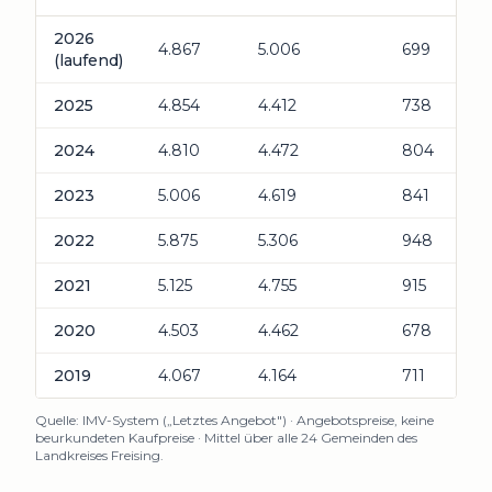
Jährliche Durchschnittspreise pro Quadratmeter im Landkrei
2026
4.867
5.006
699
(laufend)
2025
4.854
4.412
738
2024
4.810
4.472
804
2023
5.006
4.619
841
2022
5.875
5.306
948
2021
5.125
4.755
915
2020
4.503
4.462
678
2019
4.067
4.164
711
Quelle: IMV-System („Letztes Angebot") · Angebotspreise, keine
beurkundeten Kaufpreise · Mittel über alle 24 Gemeinden des
Landkreises Freising.