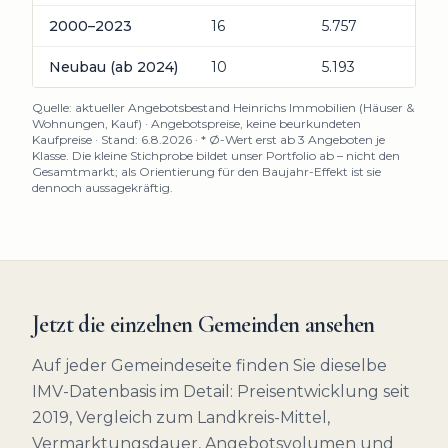
2000–2023
16
5.757
Neubau (ab 2024)
10
5.193
Quelle: aktueller Angebotsbestand Heinrichs Immobilien (Häuser &
Wohnungen, Kauf) · Angebotspreise, keine beurkundeten
Kaufpreise · Stand:
6.8.2026
· * Ø-Wert erst ab 3 Angeboten je
Klasse. Die kleine Stichprobe bildet unser Portfolio ab – nicht den
Gesamtmarkt; als Orientierung für den Baujahr-Effekt ist sie
dennoch aussagekräftig.
Jetzt die einzelnen Gemeinden ansehen
Auf jeder Gemeindeseite finden Sie dieselbe
IMV-Datenbasis im Detail: Preisentwicklung seit
2019, Vergleich zum Landkreis-Mittel,
Vermarktungsdauer, Angebotsvolumen und