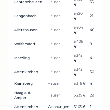
Fahrenzhausen
Häuser
35
€
5.620
Langenbach
Häuser
21
€
5.604
Allershausen
Häuser
40
€
5.405
Wolfersdorf
Häuser
9
€
5.345
Marzling
Häuser
4
€
5.343
Attenkirchen
Häuser
30
€
Kranzberg
Häuser
5.316 €
41
Haag a. d.
Häuser
5.235 €
28
Amper
Attenkirchen
Wohnungen
5.163 €
1