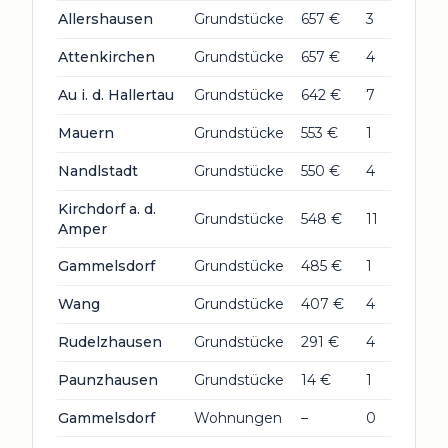
Allershausen
Grundstücke
657 €
3
Attenkirchen
Grundstücke
657 €
4
Au i. d. Hallertau
Grundstücke
642 €
7
Mauern
Grundstücke
553 €
1
Nandlstadt
Grundstücke
550 €
4
Kirchdorf a. d.
Grundstücke
548 €
11
Amper
Gammelsdorf
Grundstücke
485 €
1
Wang
Grundstücke
407 €
4
Rudelzhausen
Grundstücke
291 €
4
Paunzhausen
Grundstücke
14 €
1
Gammelsdorf
Wohnungen
–
0