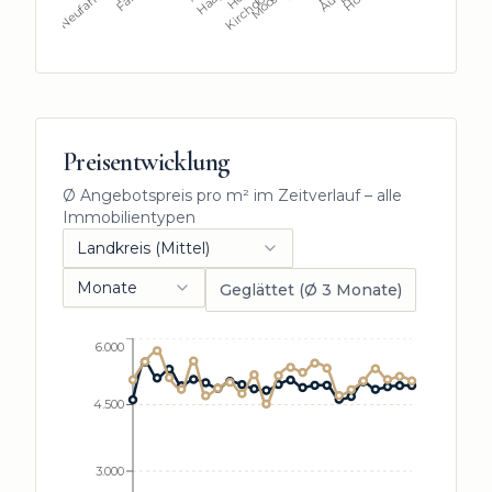
Preisentwicklung
Ø Angebotspreis pro m² im Zeitverlauf – alle
Immobilientypen
Landkreis (Mittel)
Monate
Geglättet (Ø
3
Monate
)
6.000
4.500
3.000