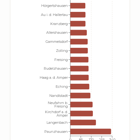
Hörgertshausen
Au i. d. Hallertau
Kranzberg
Allershausen
Gammelsdorf
Zolling
Freising
Rudelzhausen
Haag a. d. Amper
Eching
Nandlstadt
Neufahrn b.
Freising
Kirchdorf a. d.
Amper
Langenbach
Paunzhausen
0
85
170
255
340