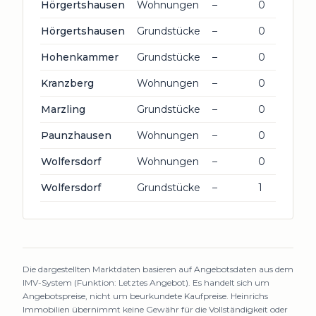
Hörgertshausen
Wohnungen
–
0
Hörgertshausen
Grundstücke
–
0
Hohenkammer
Grundstücke
–
0
Kranzberg
Wohnungen
–
0
Marzling
Grundstücke
–
0
Paunzhausen
Wohnungen
–
0
Wolfersdorf
Wohnungen
–
0
Wolfersdorf
Grundstücke
–
1
Die dargestellten Marktdaten basieren auf Angebotsdaten aus dem
IMV-System (Funktion: Letztes Angebot). Es handelt sich um
Angebotspreise, nicht um beurkundete Kaufpreise. Heinrichs
Immobilien übernimmt keine Gewähr für die Vollständigkeit oder