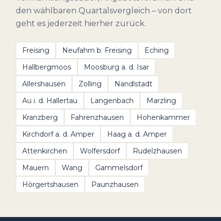
den wählbaren Quartalsvergleich – von dort
geht es jederzeit hierher zurück.
Freising
Neufahrn b. Freising
Eching
Hallbergmoos
Moosburg a. d. Isar
Allershausen
Zolling
Nandlstadt
Au i. d. Hallertau
Langenbach
Marzling
Kranzberg
Fahrenzhausen
Hohenkammer
Kirchdorf a. d. Amper
Haag a. d. Amper
Attenkirchen
Wolfersdorf
Rudelzhausen
Mauern
Wang
Gammelsdorf
Hörgertshausen
Paunzhausen