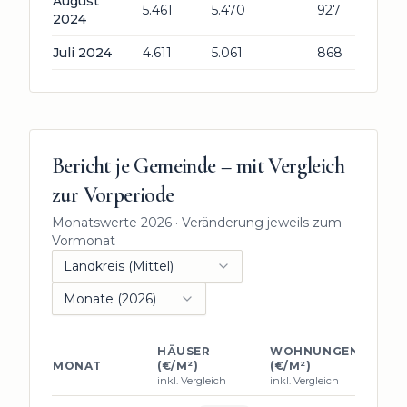
August
5.461
5.470
927
2024
Juli 2024
4.611
5.061
868
Bericht je Gemeinde – mit Vergleich
zur Vorperiode
Monatswerte 2026 · Veränderung jeweils zum
Vormonat
Landkreis (Mittel)
Monate (
2026
)
HÄUSER
WOHNUNGEN
GR
MONAT
(€/M²)
(€/M²)
(€/
inkl. Vergleich
inkl. Vergleich
inkl