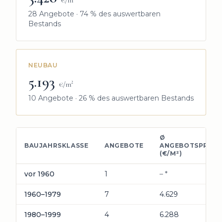
€/m²
28
Angebote ·
74
% des auswertbaren
Bestands
NEUBAU
5.193
€/m²
10
Angebote ·
26
% des auswertbaren Bestands
Ø
BAUJAHRSKLASSE
ANGEBOTE
ANGEBOTSPREIS
(€/M²)
Durchschnittlicher Angebotspreis pro Quadratmeter nach B
vor 1960
1
– *
1960–1979
7
4.629
1980–1999
4
6.288