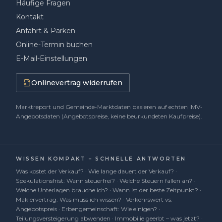
Häufige Fragen
Kontakt
Anfahrt & Parken
Online-Termin buchen
E-Mail-Einstellungen
Onlinevertrag widerrufen
Marktreport und Gemeinde-Marktdaten basieren auf echten IMV-
Angebotsdaten (Angebotspreise, keine beurkundeten Kaufpreise).
WISSEN KOMPAKT – SCHNELLE ANTWORTEN
Was kostet der Verkauf?
·
Wie lange dauert der Verkauf?
·
Spekulationsfrist: Wann steuerfrei?
·
Welche Steuern fallen an?
·
Welche Unterlagen brauche ich?
·
Wann ist der beste Zeitpunkt?
·
Maklervertrag: Was muss ich wissen?
·
Verkehrswert vs.
Angebotspreis
·
Erbengemeinschaft: Wie einigen?
·
Teilungsversteigerung abwenden
·
Immobilie geerbt – was jetzt?
·