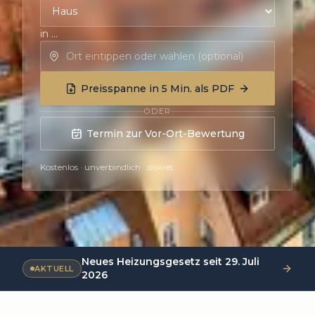
in …
Preisspanne in 5 Min. als PDF
ODER
Termin zur Vor-Ort-Bewertung
Kostenlos · unverbindlich · diskret
Neues Heizungsgesetz seit 29. Juli
AKTUELL
2026