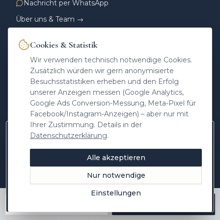
Nachricht per WhatsApp
Über uns & Team →
Was uns unterscheidet →
Cookies & Statistik
Andreas Heinrichs
Presse
Karriere
Netzwerk
Sponsoring
Wir verwenden technisch notwendige Cookies.
Zusätzlich würden wir gern anonymisierte
LEISTUNGEN
Besuchsstatistiken erheben und den Erfolg
Immobilie verkaufen
unserer Anzeigen messen (Google Analytics,
Google Ads Conversion-Messung, Meta-Pixel für
Diskret verkaufen (Off-Market)
Facebook/Instagram-Anzeigen) – aber nur mit
Immobilienbewertung
Ihrer Zustimmung. Details in der
Leistungen für Verkäufer
Datenschutzerklärung
.
Neue Objekte zuerst auf Instagram
Referenzen
Marktwissen aus Freising, Einblicke hinter die
Alle akzeptieren
Immobilien kaufen
Kulissen und Objekte vor allen anderen –
folgen Sie @heinrichs.immobilien.
Suchauftrag anlegen
Nur notwendige
Vertrag & Provision
Jetzt folgen
Einstellungen
Später
Immobilien-Rechner & Tools
Anrufen
Kostenlos bewerten
Newsletter & Marktbrief