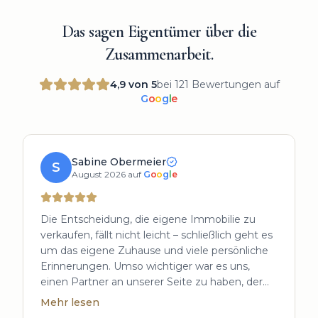
Das sagen Eigentümer über die
Zusammenarbeit.
4,9
von 5
bei
121
Bewertungen auf
G
o
o
g
l
e
Sabine Obermeier
S
August 2026 auf
G
o
o
g
l
e
Die Entscheidung, die eigene Immobilie zu
verkaufen, fällt nicht leicht – schließlich geht es
um das eigene Zuhause und viele persönliche
Erinnerungen. Umso wichtiger war es uns,
einen Partner an unserer Seite zu haben, der
diesen besonderen Umstand versteht und
Mehr lesen
respektiert. Genau das haben wir bei Herrn