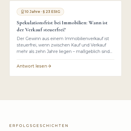
Preisstrategie: Ein überhöhter Einstiegspreis
kostet regelmäßig Monate.
10 Jahre · § 23 EStG
Spekulationsfrist bei Immobilien: Wann ist
der Verkauf steuerfrei?
Der Gewinn aus einem Immobilienverkauf ist
steuerfrei, wenn zwischen Kauf und Verkauf
mehr als zehn Jahre liegen – maßgeblich sind
die Daten der notariellen Kaufverträge (§ 23
EStG). Unabhängig davon bleibt der Verkauf
Antwort lesen
steuerfrei, wenn Sie die Immobilie im
Verkaufsjahr und den beiden vorangegangenen
Kalenderjahren selbst bewohnt haben. Bei
geerbten Immobilien übernehmen Sie die
bereits laufende Frist des Erblassers.
ERFOLGSGESCHICHTEN