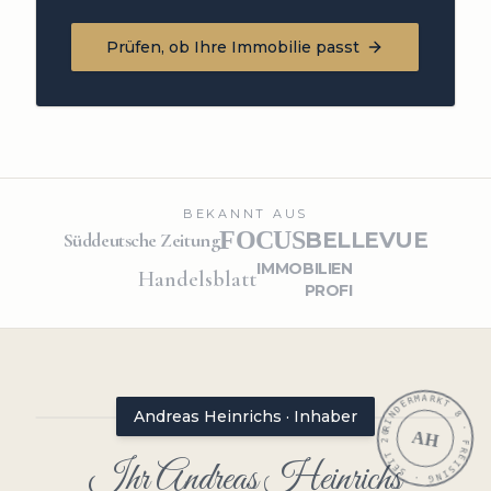
Prüfen, ob Ihre Immobilie passt
BEKANNT AUS
FOCUS
BELLEVUE
Süddeutsche Zeitung
IMMOBILIEN
Handelsblatt
PROFI
RINDERMARKT 8 · FREISING · SEIT 2009 ·
Andreas Heinrichs · Inhaber
AH
Ihr Andreas Heinrichs