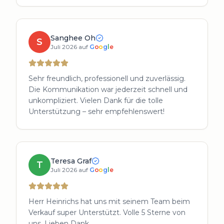
Heinrichs von Anfang an gespürt: Für ihn war
unser Haus nicht einfach nur ein Objekt,
sondern ein Zuhause, das eine passende neue
Sanghee Oh
Familie finden sollte. Dieses
S
Juli 2026 auf
G
o
o
g
l
e
Einfühlungsvermögen war für uns
ausschlaggebend, ihm den Auftrag
anzuvertrauen. Die Betreuung war durchweg
Sehr freundlich, professionell und zuverlässig.
professionell, zuverlässig und transparent. Jede
Die Kommunikation war jederzeit schnell und
Frage wurde kompetent beantwortet, jeder
unkompliziert. Vielen Dank für die tolle
Schritt nachvollziehbar erklärt, und wir hatten
Unterstützung – sehr empfehlenswert!
jederzeit das Gefühl, bestens beraten zu sein.
Der Status „Vollprofi“ hat sich in jeder einzelnen
Handlung widergespiegelt.
Teresa Graf
T
Juli 2026 auf
G
o
o
g
l
e
Herr Heinrichs hat uns mit seinem Team beim
Verkauf super Unterstützt. Volle 5 Sterne von
uns. Lieben Dank