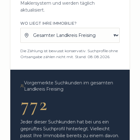
Maklersystem und werden täglich
aktualisiert.
WO LIEGT IHRE IMMOBILIE?
▾
Die Zählung ist bewusst konservativ. Suchprofile ohne
Ortsangabe zählen nicht mit.
Stand: 08.08.2026.
Vorgemerkte Suchkunden
im gesamten
Landkreis Freising
772
Jeder dieser Suchkunden hat bei uns ein
geprüftes Suchprofil hinterlegt. Vielleicht
passt Ihre Immobilie bereits zu einem davon.