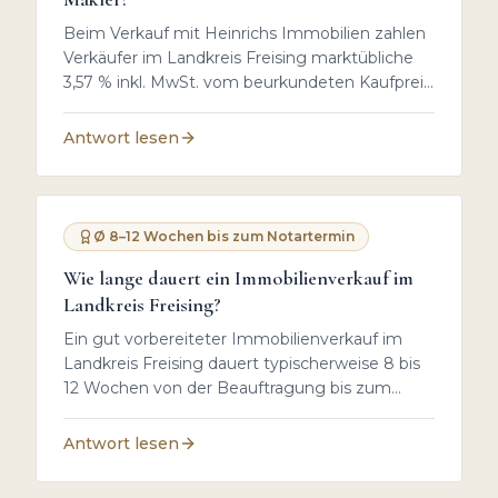
Beim Verkauf mit Heinrichs Immobilien zahlen
Verkäufer im Landkreis Freising marktübliche
3,57 % inkl. MwSt. vom beurkundeten Kaufpreis
– ausschließlich im Erfolgsfall beim Notartermin.
Ohne Verkauf entstehen keine Kosten, keine
Antwort lesen
Aufwandsentschädigung, keine Vorleistung.
Dazu kommen für Verkäufer nur wenige
Nebenkosten wie der Energieausweis und
gegebenenfalls die Löschung alter
Ø 8–12 Wochen bis zum Notartermin
Grundschulden.
Wie lange dauert ein Immobilienverkauf im
Landkreis Freising?
Ein gut vorbereiteter Immobilienverkauf im
Landkreis Freising dauert typischerweise 8 bis
12 Wochen von der Beauftragung bis zum
Notartermin. Bis das Geld auf Ihrem Konto ist,
vergehen danach noch einmal etwa 4 bis 8
Antwort lesen
Wochen für die Kaufabwicklung. Der größte
Zeitfaktor ist nicht der Markt, sondern die