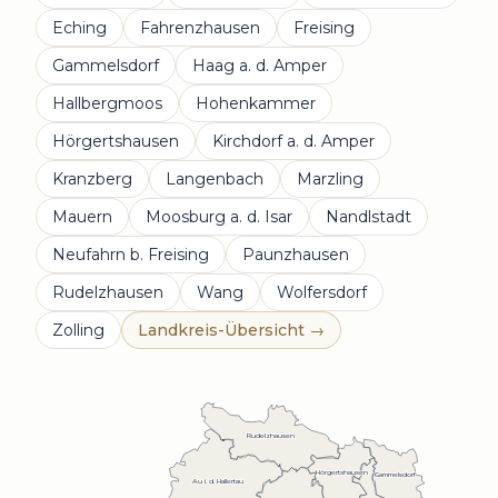
Eching
Fahrenzhausen
Freising
Gammelsdorf
Haag a. d. Amper
Hallbergmoos
Hohenkammer
Hörgertshausen
Kirchdorf a. d. Amper
Kranzberg
Langenbach
Marzling
Mauern
Moosburg a. d. Isar
Nandlstadt
Neufahrn b. Freising
Paunzhausen
Rudelzhausen
Wang
Wolfersdorf
Zolling
Landkreis-Übersicht →
Rudelzhausen
Hörgertshausen
Gammelsdorf
Au i. d. Hallertau