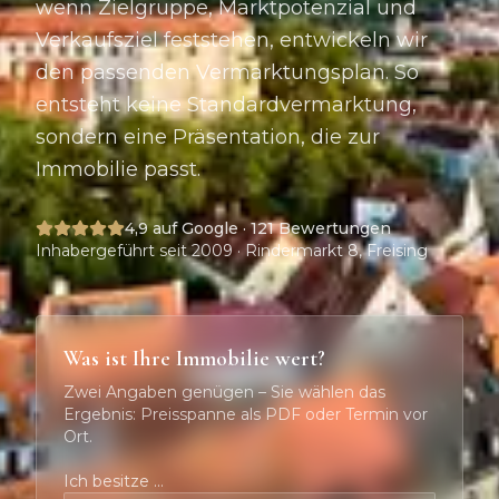
wenn Zielgruppe, Marktpotenzial und
Verkaufsziel feststehen, entwickeln wir
den passenden Vermarktungsplan. So
entsteht keine Standardvermarktung,
sondern eine Präsentation, die zur
Immobilie passt.
4,9
auf Google ·
121
Bewertungen
Inhabergeführt seit 2009 · Rindermarkt 8, Freising
Was ist Ihre Immobilie wert?
Zwei Angaben genügen – Sie wählen das
Ergebnis: Preisspanne als PDF oder Termin vor
Ort.
Ich besitze …