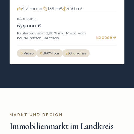
4
Zimmer
139 m²
440 m²
KAUFPREIS
679.000 €
Käuferprovision: 2,98 % inkl. MwSt. vom
Exposé
beurkundeten Kaufpreis
Video
360°-Tour
Grundriss
MARKT UND REGION
Immobilienmarkt im Landkreis