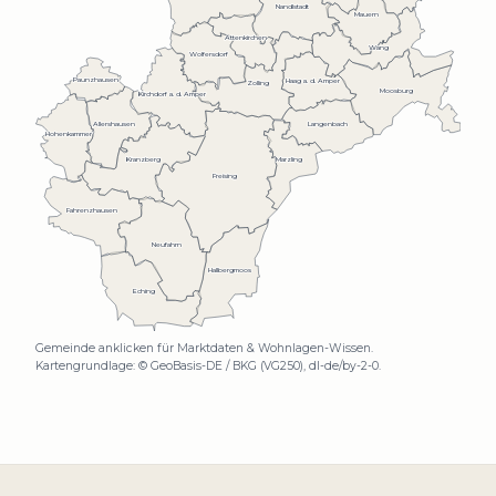
Nandlstadt
Mauern
Attenkirchen
Wang
Wolfersdorf
Paunzhausen
Haag a. d. Amper
Zolling
Moosburg
Kirchdorf a. d. Amper
Langenbach
Allershausen
Hohenkammer
Marzling
Kranzberg
Freising
Fahrenzhausen
Neufahrn
Hallbergmoos
Eching
Gemeinde anklicken für Marktdaten & Wohnlagen-Wissen.
Kartengrundlage: © GeoBasis-DE / BKG (VG250), dl-de/by-2-0.