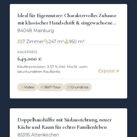
KAUF
Einfamilienhaus
Ideal für Eigennutzer: Charaktervolles Zuhause
mit klassischer Handschrift & eingewachsenem
Garten
84048
Mainburg
7
Zimmer
247 m²
950 m²
KAUFPREIS
649.000 €
Käuferprovision: 3,57 % inkl. MwSt. vom
Exposé
beurkundeten Kaufpreis
Video
360°-Tour
Grundriss
KAUF
Doppelhaushälfte
Doppelhaushälfte mit Südausrichtung, neuer
Küche und Raum für echtes Familienleben
85395
Attenkirchen