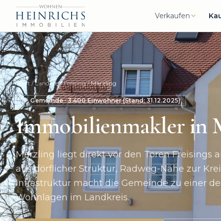
Verkaufen
Ka
Start
/
Landkreis Freising
/
Marzling
Gemeinde
·
3.400
Einwohner (Stand:
31.12.2025
)
Immobilienmakler in
Marzling liegt direkt vor den Toren Freisings 
aus dörflicher Struktur, Radweg-Nähe zur Krei
Infrastruktur macht die Gemeinde zu einer de
Wohnlagen im Landkreis.