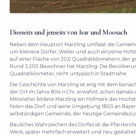
Diesseits und jenseits von Isar und Moosach
Neben dem Hauptort Marzling umfasst die Gemeinde 
um kleinere Dörfer, Weiler und auch einzelne Hofst
auf einer Fläche von 20,5 Quadratkilometern, der grö
Rund 3.200 Bewohner hat Marzling. Die Bevölkerun
Quadratkilometer, nicht untypisch in Stadtnähe.
Die Geschichte von Marzling ist eng mit dem benac
der Ort im Jahre 804 n.Chr. erwähnt, schon damals 
Mittelalter bildete Marzling ein Hofmark des Hochsti
fielen das Dorf und seine Umgebung 1803 an Bayern
selbständigen Gemeinde, der heutige Gemeindezusc
Bauliches Wahrzeichen des Dorfes ist die Pfarrkirche
Werk, später mehrfach erweitert und neu gestaltet.