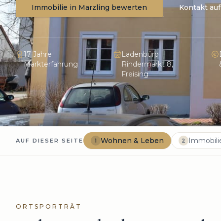
Immobilie in
Marzling
bewerten
Kontakt a
17 Jahre
Ladenbüro
Markterfahrung
Rindermarkt 8,
Freising
Wohnen & Leben
Immobil
AUF DIESER SEITE
1
2
ORTSPORTRÄT