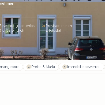
ufnehmen
Bewertung kostenlos
Provision nur im
& unverbindlich
Erfolgsfall
ienangebote
Preise & Markt
Immobilie bewerten
3
4