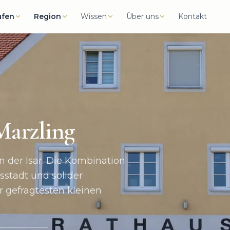
ufen
Region
Wissen
Über uns
Kontakt
Marzling
an der Isar. Die Kombination
sstadt und solider
r gefragtesten kleinen