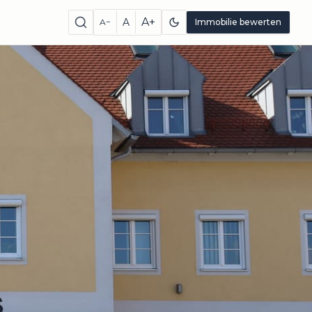
A+
A
A−
Immobilie bewerten