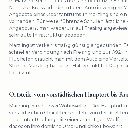
In Marzling selbst gibt es nur sehr begrenzte Einka
Nähe zur Kreisstadt, die mit dem Auto in wenigen Min
Angebote eines Oberzentrums. In Marzling sind ei
vorhanden. Für weiterführende Schulen, ärztlich
Angebote ist man wiederum auf Freising angewiesen. 
sehr gute Infrastruktur gegeben.
Marzling ist verkehrsmäßig günstig angebunden. Es
schneller Verbindung nach Freising und zur A92
Flughafen braucht man mit dem Auto eine Viertel
Stunde. Marzling hat einen Haltepunkt für Regio
Landshut.
Ortsteile: vom vorstädtischen Hauptort bis Ru
Marzling vereint zwei Wohnwelten: Der Hauptort m
vorstädtischen Charakter und lebt von der direkten 
– darunter Rudlfing mit seiner anmutigen Wallfahrt
dagegen ihre dörfliche Ursprünglichkeit bewahrt.