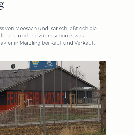
g
 von Moosach und Isar schließt sich die
adtnähe und trotzdem schon etwas
akler in Marzling bei Kauf und Verkauf,