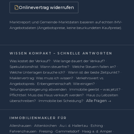
Onlinevertrag widerrufen
Marktreport und Gemeinde-Marktdaten basieren auf echten IMV-
Angebotsdaten (Angebotspreise, keine beurkundeten Kaufpreise).
WISSEN KOMPAKT – SCHNELLE ANTWORTEN
Was kostet der Verkauf?
·
Wie lange dauert der Verkauf?
·
Spekulationsfrist: Wann steuerfrei?
·
Welche Steuern fallen an?
·
Welche Unterlagen brauche ich?
·
Wann ist der beste Zeitpunkt?
·
Maklervertrag: Was muss ich wissen?
·
Verkehrswert vs.
Angebotspreis
·
Erbengemeinschaft: Wie einigen?
·
Teilungsversteigerung abwenden
·
Immobilie geerbt – was jetzt?
·
Pflichtteil: Muss das Haus verkauft werden?
·
Haus zu Lebzeiten
überschreiben?
·
Immobilie bei Scheidung?
·
Alle Fragen →
IMMOBILIENMAKLER FÜR
Allershausen
·
Attenkirchen
·
Au i. d. Hallertau
·
Eching
·
Fahrenzhausen
·
Freising
·
Gammelsdorf
·
Haag a. d. Amper
·