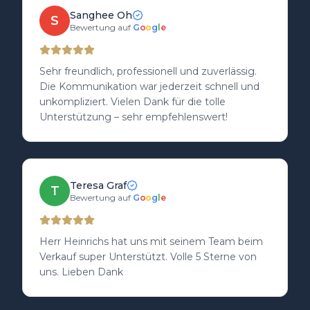
sondern ein Zuhause, das eine passende neue
Sanghee Oh
Familie finden sollte. Dieses
S
Bewertung auf
G
o
o
g
l
e
Einfühlungsvermögen war für uns
ausschlaggebend, ihm den Auftrag
anzuvertrauen. Die Betreuung war durchweg
Sehr freundlich, professionell und zuverlässig.
professionell, zuverlässig und transparent. Jede
Die Kommunikation war jederzeit schnell und
Frage wurde kompetent beantwortet, jeder
unkompliziert. Vielen Dank für die tolle
Schritt nachvollziehbar erklärt, und wir hatten
Unterstützung – sehr empfehlenswert!
jederzeit das Gefühl, bestens beraten zu sein.
Der Status „Vollprofi“ hat sich in jeder einzelnen
Handlung widergespiegelt.
Teresa Graf
T
Bewertung auf
G
o
o
g
l
e
Herr Heinrichs hat uns mit seinem Team beim
Verkauf super Unterstützt. Volle 5 Sterne von
uns. Lieben Dank