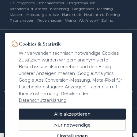
Hallbergmoos
·
Hohenkammer
·
Hörgertshausen
·
Kirchdorf a. d. Amper
·
Kranzberg
·
Langenbach
·
Marzling
·
Mauern
·
Moosburg a. d. Isar
·
Nandlstadt
·
Neufahrn b. Freising
·
Paunzhausen
·
Rudelzhausen
·
Wang
·
Wolfersdorf
·
Zolling
Cookies & Statistik
Heinrichs Immobilien
hat
4,85
von 5 Sternen
|
394
Bewertungen auf
ProvenExpert.com
Wir verwenden technisch notwendige Cookies.
Zusätzlich würden wir gern anonymisierte
Besuchsstatistiken erheben und den Erfolg
UNSERE MARKEN
unserer Anzeigen messen (Google Analytics,
Agrar
Kapital
Retail
-Invest
IV
real
DC
real
Google Ads Conversion-Messung, Meta-Pixel für
Facebook/Instagram-Anzeigen) – aber nur mit
Erben
Kompass
Makler
am Mikro
Ihrer Zustimmung. Details in der
Immobilien
im Ohr
Datenschutzerklärung
.
Neue Objekte zuerst auf Instagram
Marktwissen aus Freising, Einblicke hinter die
Alle akzeptieren
Kulissen und Objekte vor allen anderen –
©
2026
Heinrichs Immobilien
·
Andreas Heinrichs
· Seit 2009 im
Landkreis Freising
folgen Sie @heinrichs.immobilien.
Nur notwendige
Stand: Juni 2026
Jetzt folgen
Einstellungen
Später