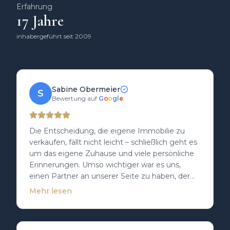
Erfahrung
17
Jahre
inhabergeführt seit 2009
Sabine Obermeier
S
Bewertung auf
G
o
o
g
l
e
Die Entscheidung, die eigene Immobilie zu
verkaufen, fällt nicht leicht – schließlich geht es
um das eigene Zuhause und viele persönliche
Erinnerungen. Umso wichtiger war es uns,
einen Partner an unserer Seite zu haben, der
diesen besonderen Umstand versteht und
Mehr lesen
respektiert. Genau das haben wir bei Herrn
Heinrichs von Anfang an gespürt: Für ihn war
unser Haus nicht einfach nur ein Objekt,