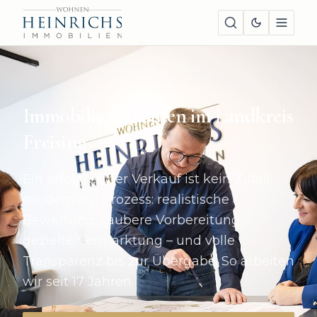
Immobilie verkaufen im Landkreis
Freising
Ein erfolgreicher Verkauf ist kein Zufall,
sondern ein Prozess: realistische
Bewertung, saubere Vorbereitung,
gezielte Vermarktung – und volle
Transparenz bis zur Übergabe. So arbeiten
wir seit
17
Jahren.