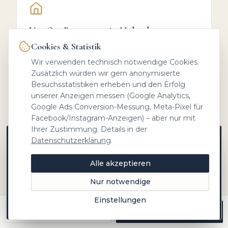
Vor-Ort-Bewertung in
Hohenkammer
Cookies & Statistik
Wir kommen persönlich zu Ihnen nach
Hohenkammer
, besichtigen Ihre Immobilie
Wir verwenden technisch notwendige Cookies.
und bewerten sie mit echten Vergleichswerten
Zusätzlich würden wir gern anonymisierte
aus der Gemeinde und den Nachbarorten.
Besuchsstatistiken erheben und den Erfolg
Inklusive Vermarktungsempfehlung und
unserer Anzeigen messen (Google Analytics,
Antworten auf alle Ihre Fragen – direkt vor Ort.
Google Ads Conversion-Messung, Meta-Pixel für
Facebook/Instagram-Anzeigen) – aber nur mit
Persönlicher Termin bei Ihnen zuhause
Ihrer Zustimmung. Details in der
Berücksichtigt Zustand, Lage und
Datenschutzerklärung
.
Neue Objekte zuerst auf Instagram
Besonderheiten
Marktwissen aus Freising, Einblicke hinter die
Fundierte Werteinschätzung mit regionalen
Alle akzeptieren
Kulissen und Objekte vor allen anderen –
Vergleichsobjekten
folgen Sie @heinrichs.immobilien.
Nur notwendige
Vor-Ort-Termin in
Hohenkammer
Jetzt folgen
Einstellungen
Später
anfragen
Anrufen
Kostenlos bewerten