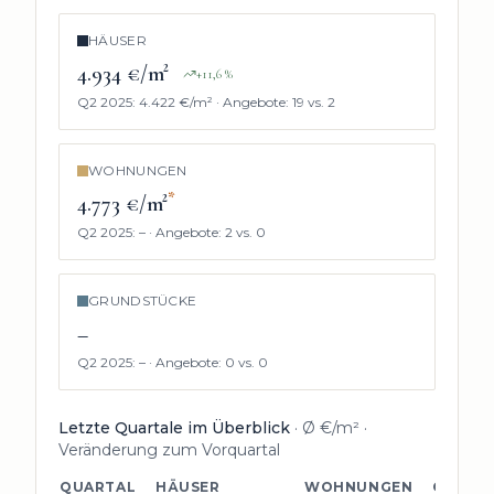
HÄUSER
4.934 €/m²
+
11,6
%
Q2 2025
:
4.422 €/m²
·
Angebote:
19
vs.
2
WOHNUNGEN
*
4.773 €/m²
Q2 2025
:
–
·
Angebote:
2
vs.
0
GRUNDSTÜCKE
–
Q2 2025
:
–
·
Angebote:
0
vs.
0
Letzte Quartale im Überblick
· Ø €/m² ·
Veränderung zum Vorquartal
QUARTAL
HÄUSER
WOHNUNGEN
GRUND