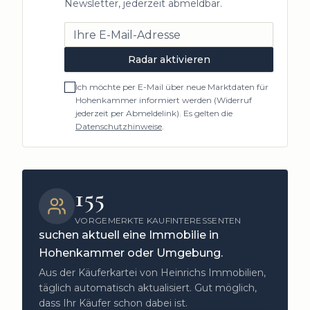
Newsletter, jederzeit abmeldbar.
Radar aktivieren
Ich möchte per E-Mail über neue Marktdaten für
Hohenkammer
informiert werden (Widerruf
jederzeit per Abmeldelink). Es gelten die
Datenschutzhinweise
.
155
VORGEMERKTE KAUFINTERESSENTEN
suchen aktuell eine Immobilie in
Hohenkammer
oder Umgebung.
Aus der Käuferkartei von Heinrichs Immobilien,
täglich automatisch aktualisiert. Gut möglich,
dass Ihr Käufer schon dabei ist.