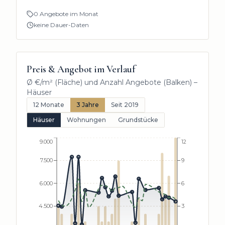
0 Angebote im Monat
keine Dauer-Daten
Preis & Angebot im Verlauf
Ø €/m² (Fläche) und Anzahl Angebote (Balken) –
Häuser
12 Monate
3 Jahre
Seit 2019
Häuser
Wohnungen
Grundstücke
9.000
12
7.500
9
6.000
6
4.500
3