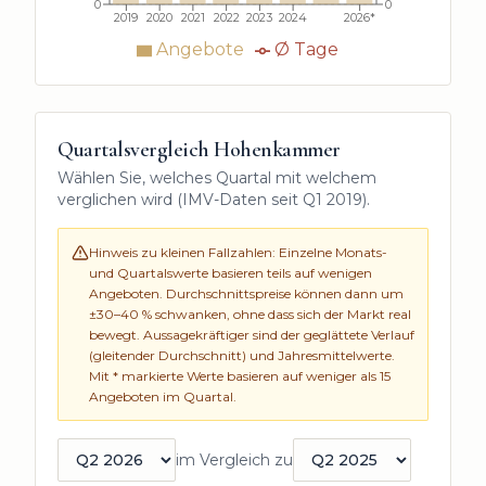
0
0
2019
2020
2021
2022
2023
2024
2026*
Angebote
Ø Tage
Quartalsvergleich
Hohenkammer
Wählen Sie, welches Quartal mit welchem
verglichen wird (IMV-Daten seit
Q1 2019
).
Hinweis zu kleinen Fallzahlen: Einzelne Monats-
und Quartalswerte basieren teils auf wenigen
Angeboten. Durchschnittspreise können dann um
±30–40 % schwanken, ohne dass sich der Markt real
bewegt. Aussagekräftiger sind der geglättete Verlauf
(gleitender Durchschnitt) und Jahresmittelwerte.
Mit * markierte Werte basieren auf weniger als
15
Angeboten im Quartal.
im Vergleich zu
Quartal auswählen
Vergleichsquartal auswählen