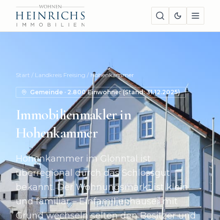
Start
/
Landkreis Freising
/
Hohenkammer
Gemeinde
·
2.800
Einwohner (Stand:
31.12.2025
)
Immobilienmakler in
Hohenkammer
Hohenkammer im Glonntal ist
überregional durch das Schlossgut
bekannt. Der Wohnungsmarkt ist klein
und familiär – Einfamilienhäuser mit
Grund wechseln selten den Besitzer und