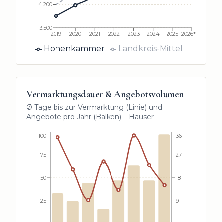
4.200
3.500
2019
2020
2021
2022
2023
2024
2025
2026*
Hohenkammer
Landkreis-Mittel
Vermarktungsdauer & Angebotsvolumen
Ø Tage bis zur Vermarktung (Linie) und
Angebote pro Jahr (Balken) –
Häuser
100
36
75
27
50
18
25
9