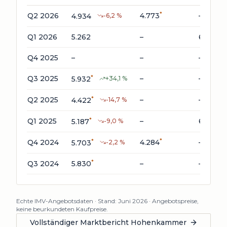
*
Q2 2026
4.773
–
4.934
-6,2
%
*
Q1 2026
5.262
–
623
Q4 2025
–
–
–
*
Q3 2025
–
–
5.932
+
34,1
%
*
Q2 2025
–
–
4.422
-14,7
%
*
*
Q1 2025
–
611
5.187
-9,0
%
*
*
Q4 2024
4.284
–
5.703
-2,2
%
*
Q3 2024
5.830
–
–
Echte IMV-Angebotsdaten · Stand:
Juni 2026
· Angebotspreise,
keine beurkundeten Kaufpreise.
Vollständiger Marktbericht
Hohenkammer