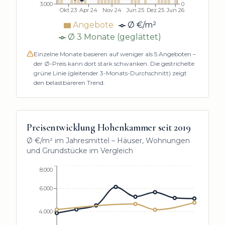
3.000
0
Okt 23
Apr 24
Nov 24
Jun 25
Dez 25
Jun 26
Angebote
Ø €/m²
Ø 3 Monate (geglättet)
Einzelne Monate basieren auf weniger als
5
Angeboten –
der Ø-Preis kann dort stark schwanken. Die gestrichelte
grüne Linie (gleitender 3-Monats-Durchschnitt) zeigt
den belastbareren Trend.
Preisentwicklung
Hohenkammer
seit
2019
Ø €/m² im Jahresmittel – Häuser, Wohnungen
und Grundstücke im Vergleich
8.000
6.000
4.000