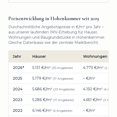
Preisentwicklung in
Hohenkammer
seit
2019
Durchschnittliche Angebotspreise in €/m² pro Jahr –
aus unserer laufenden IMV-Erhebung für Häuser,
Wohnungen und Baugrundstücke in
Hohenkammer
.
Gleiche Datenbasis wie der zentrale Marktbericht.
Jahr
Häuser
Wohnungen
Preisentwicklung Immobilien
Hohenkammer
: durchschnit
2026
*
5.131
€/m²
4.773
€/m²
(
35
Angebote)
(
2
Angeb
2025
5.179
€/m²
–
€/m²
(
17
Angebote)
2024
5.686
€/m²
4.150
€/m²
(
23
Angebote)
(
6
Angeb
2023
5.286
€/m²
4.651
€/m²
(
17
Angebote)
(
3
Angeb
2022
6.146
€/m²
–
€/m²
(
6
Angebote)