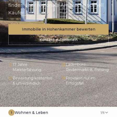
finden über regionale Ansprache schnell
Käufer.
Immobilie in
Hohenkammer
bewerten
Kontakt aufnehmen
17 Jahre
Ladenbüro
Markterfahrung
Rindermarkt 8, Freising
Bewertung kostenlos
Provision nur im
& unverbindlich
Erfolgsfall
Wohnen & Leben
1
/
6
1