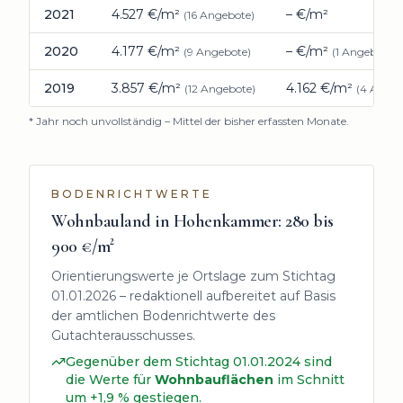
2021
4.527
€/m²
–
€/m²
(
16
Angebote)
2020
4.177
€/m²
–
€/m²
(
9
Angebote)
(
1
Angebote)
2019
3.857
€/m²
4.162
€/m²
(
12
Angebote)
(
4
Angeb
* Jahr noch unvollständig – Mittel der bisher erfassten Monate.
BODENRICHTWERTE
Wohnbauland in
Hohenkammer
:
280 bis
900
€/m²
Orientierungswerte je Ortslage zum Stichtag
01.01.2026
– redaktionell aufbereitet auf Basis
der amtlichen Bodenrichtwerte des
Gutachterausschusses.
Gegenüber dem Stichtag
01.01.2024
sind
die Werte für
Wohnbauflächen
im Schnitt
um +1,9 % gestiegen.