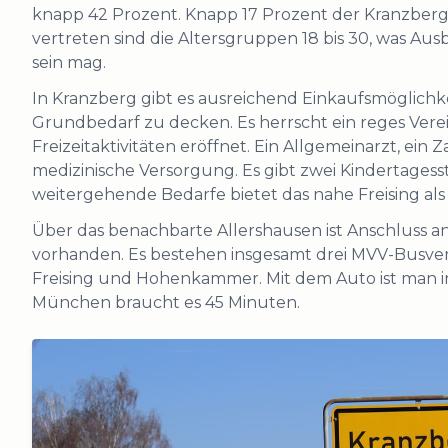
knapp 42 Prozent. Knapp 17 Prozent der Kranzberger
vertreten sind die Altersgruppen 18 bis 30, was A
sein mag.
In Kranzberg gibt es ausreichend Einkaufsmöglichke
Grundbedarf zu decken. Es herrscht ein reges Verein
Freizeitaktivitäten eröffnet. Ein Allgemeinarzt, ei
medizinische Versorgung. Es gibt zwei Kindertages
weitergehende Bedarfe bietet das nahe Freising al
Über das benachbarte Allershausen ist Anschluss 
vorhanden. Es bestehen insgesamt drei MVV-Busve
Freising und Hohenkammer. Mit dem Auto ist man in 
München braucht es 45 Minuten.