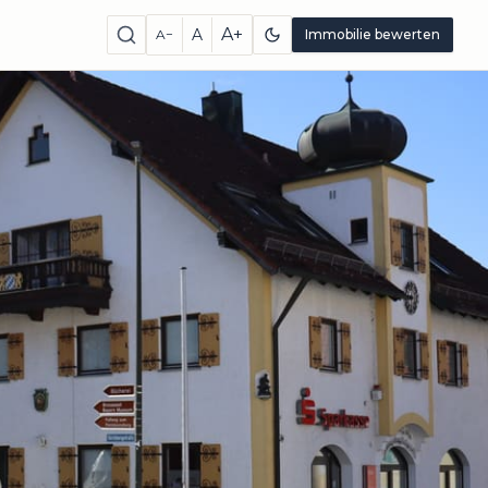
A+
A
A−
Immobilie bewerten