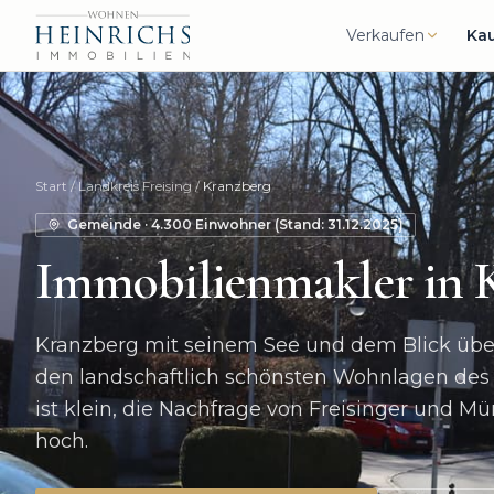
Verkaufen
Ka
Start
/
Landkreis Freising
/
Kranzberg
Gemeinde
·
4.300
Einwohner (Stand:
31.12.2025
)
Immobilienmakler in
Kranzberg mit seinem See und dem Blick übe
den landschaftlich schönsten Wohnlagen des
ist klein, die Nachfrage von Freisinger und 
hoch.