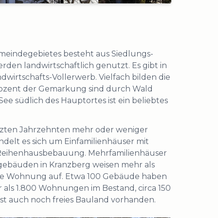
meindegebietes besteht aus Siedlungs-
rden landwirtschaftlich genutzt. Es gibt in
irtschafts-Vollerwerb. Vielfach bilden die
Prozent der Gemarkung sind durch Wald
e südlich des Hauptortes ist ein beliebtes
etzten Jahrzehnten mehr oder weniger
elt es sich um Einfamilienhäuser mit
d Reihenhausbebauung. Mehrfamilienhäuser
gebäuden in Kranzberg weisen mehr als
r eine Wohnung auf. Etwa 100 Gebäude haben
als 1.800 Wohnungen im Bestand, circa 150
st auch noch freies Bauland vorhanden.