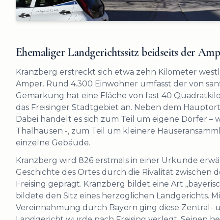
Ehemaliger Landgerichtssitz beidseits der Amp
Kranzberg erstreckt sich etwa zehn Kilometer westl
Amper. Rund 4.300 Einwohner umfasst der von sa
Gemarkung hat eine Fläche von fast 40 Quadratkilo
das Freisinger Stadtgebiet an. Neben dem Hauptort
Dabei handelt es sich zum Teil um eigene Dörfer –
Thalhausen -, zum Teil um kleinere Häuseransam
einzelne Gebäude.
Kranzberg wird 826 erstmals in einer Urkunde erwä
Geschichte des Ortes durch die Rivalität zwische
Freising geprägt. Kranzberg bildet eine Art „bay
bildete den Sitz eines herzoglichen Landgerichts. M
Vereinnahmung durch Bayern ging diese Zentral- u
Landgericht wurde nach Freising verlegt. Seinen he