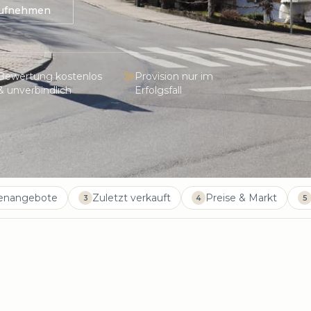
aufnehmen
Bewertung kostenlos
Provision nur im
& unverbindlich
Erfolgsfall
ienangebote
Zuletzt verkauft
Preise & Markt
3
4
5