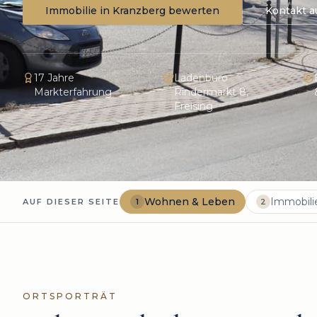
Immobilie in
Kranzberg
bewerten
Kontakt 
17 Jahre
Ladenbüro
Markterfahrung
Rindermarkt 8,
Freising
Wohnen & Leben
Immobil
AUF DIESER SEITE
1
2
ORTSPORTRÄT