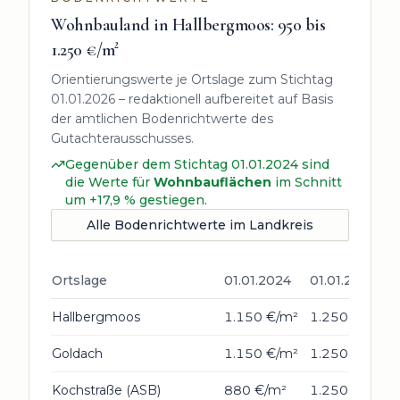
Wohnbauland in
Hallbergmoos
:
950 bis
1.250
€/m²
Orientierungswerte je Ortslage zum Stichtag
01.01.2026
– redaktionell aufbereitet auf Basis
der amtlichen Bodenrichtwerte des
Gutachterausschusses.
Gegenüber dem Stichtag
01.01.2024
sind
die Werte für
Wohnbauflächen
im Schnitt
um +17,9 % gestiegen.
Alle Bodenrichtwerte im Landkreis
Ortslage
01.01.2024
01.01.2026
Hallbergmoos
1.150 €/m²
1.250 €/m²
Goldach
1.150 €/m²
1.250 €/m²
Kochstraße (ASB)
880 €/m²
1.250 €/m²