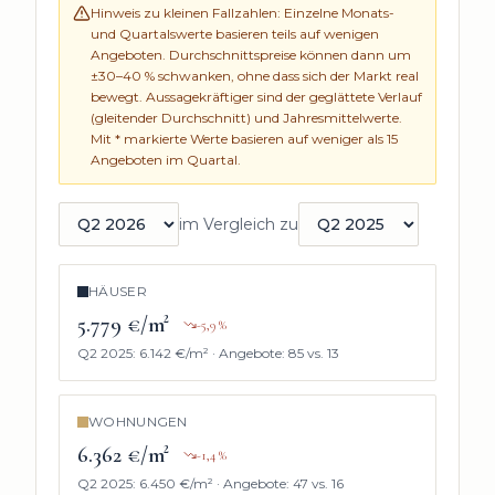
Hinweis zu kleinen Fallzahlen: Einzelne Monats-
und Quartalswerte basieren teils auf wenigen
Angeboten. Durchschnittspreise können dann um
±30–40 % schwanken, ohne dass sich der Markt real
bewegt. Aussagekräftiger sind der geglättete Verlauf
(gleitender Durchschnitt) und Jahresmittelwerte.
Mit * markierte Werte basieren auf weniger als
15
Angeboten im Quartal.
im Vergleich zu
Quartal auswählen
Vergleichsquartal auswählen
HÄUSER
5.779 €/m²
-5,9
%
Q2 2025
:
6.142 €/m²
·
Angebote:
85
vs.
13
WOHNUNGEN
6.362 €/m²
-1,4
%
Q2 2025
:
6.450 €/m²
·
Angebote:
47
vs.
16