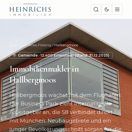
Start
/
Landkreis Freising
/
Hallbergmoos
Gemeinde
·
12.400
Einwohner (Stand:
31.12.2025
)
Immobilienmakler in
Hallbergmoos
Hallbergmoos wächst mit dem Flughafen:
Der Business Park zieht internationale
Arbeitgeber an, die S8 verbindet direkt
mit München. Neubaugebiete und ein
junger Bevölkerungsschnitt sorgen für die