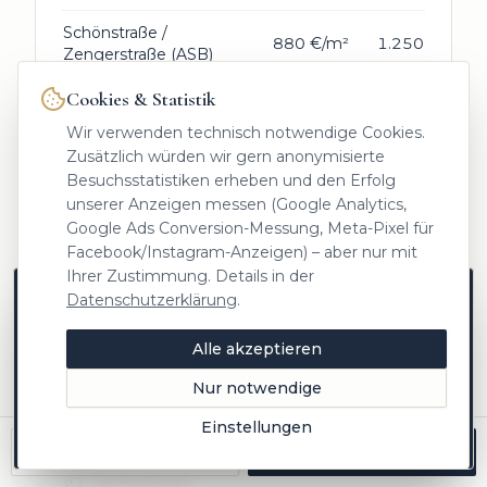
Schönstraße /
880 €/m²
1.250 €/m²
Zengerstraße (ASB)
Cookies & Statistik
Garchinger Weg (ASB)
880 €/m²
950 €/m²
Wir verwenden technisch notwendige Cookies.
Lindenweg (ASB)
880 €/m²
950 €/m²
Zusätzlich würden wir gern anonymisierte
Besuchsstatistiken erheben und den Erfolg
Birkenweg (ASB)
880 €/m²
950 €/m²
unserer Anzeigen messen (Google Analytics,
Google Ads Conversion-Messung, Meta-Pixel für
Gewerbeflächen
300 €/m²
300 €/m²
Facebook/Instagram-Anzeigen) – aber nur mit
Hallbergmoos
Gewerbe
Ihrer Zustimmung. Details in der
Gewerbeflächen westl.
Datenschutzerklärung
.
Neue Objekte zuerst auf Instagram
230 €/m²
250 €/m²
Amalienstraße
Gewerbe
Marktwissen aus Freising, Einblicke hinter die
Alle akzeptieren
Kulissen und Objekte vor allen anderen –
Landwirtschaftliche
20 €/m²
20 €/m²
folgen Sie @heinrichs.immobilien.
Nur notwendige
Flächen
Landwirtschaft
Jetzt folgen
Einstellungen
Später
Landwirtschaftliche
Anrufen
Kostenlos bewerten
Flächen
–
2 €/m²
(F)
Landwirtschaft