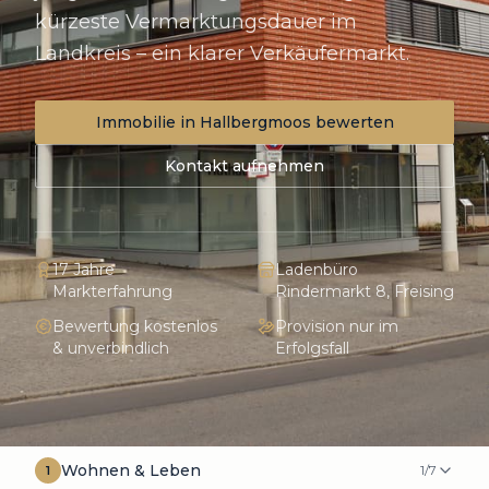
kürzeste Vermarktungsdauer im
Landkreis – ein klarer Verkäufermarkt.
Immobilie in
Hallbergmoos
bewerten
Kontakt aufnehmen
17 Jahre
Ladenbüro
Markterfahrung
Rindermarkt 8, Freising
Bewertung kostenlos
Provision nur im
& unverbindlich
Erfolgsfall
Wohnen & Leben
1
/
7
1