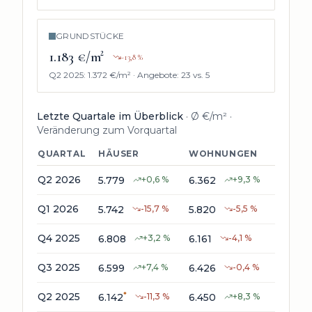
GRUNDSTÜCKE
1.183 €/m²
-13,8
%
Q2 2025
:
1.372 €/m²
·
Angebote:
23
vs.
5
Letzte Quartale im Überblick
· Ø €/m² ·
Veränderung zum Vorquartal
QUARTAL
HÄUSER
WOHNUNGEN
GRUN
Q2 2026
5.779
+
0,6
%
6.362
+
9,3
%
1.183
Q1 2026
5.742
-15,7
%
5.820
-5,5
%
1.168
*
Q4 2025
6.808
+
3,2
%
6.161
-4,1
%
1.223
*
Q3 2025
6.599
+
7,4
%
6.426
-0,4
%
1.156
*
*
Q2 2025
6.142
-11,3
%
6.450
+
8,3
%
1.372