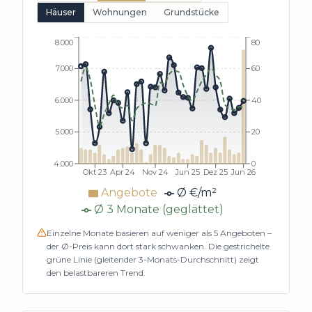
Häuser
Wohnungen
Grundstücke
8.000
80
7.000
60
6.000
40
5.000
20
4.000
0
Okt 23
Apr 24
Nov 24
Jun 25
Dez 25
Jun 26
Angebote
Ø €/m²
Ø 3 Monate (geglättet)
Einzelne Monate basieren auf weniger als
5
Angeboten –
der Ø-Preis kann dort stark schwanken. Die gestrichelte
grüne Linie (gleitender 3-Monats-Durchschnitt) zeigt
den belastbareren Trend.