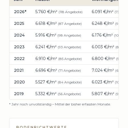
Preisentwicklung Immobilien
Hallbergmoos
: durchschnitt
2026
*
5.760
€/m²
6.091
€/m²
(
118
Angebote)
(
73
Ange
2025
6.618
€/m²
6.248
€/m²
(
87
Angebote)
(
94
Ang
2024
5.916
€/m²
6.176
€/m²
(
98
Angebote)
(
103
Ang
2023
6.241
€/m²
6.003
€/m²
(
93
Angebote)
(
80
Ang
2022
6.910
€/m²
6.800
€/m²
(
85
Angebote)
(
55
Ang
2021
6.696
€/m²
7.024
€/m²
(
71
Angebote)
(
62
Ang
2020
5.527
€/m²
6.023
€/m²
(
84
Angebote)
(
102
Ang
2019
5.332
€/m²
5.807
€/m²
(
56
Angebote)
(
98
Ang
* Jahr noch unvollständig – Mittel der bisher erfassten Monate.
BODENRICHTWERTE