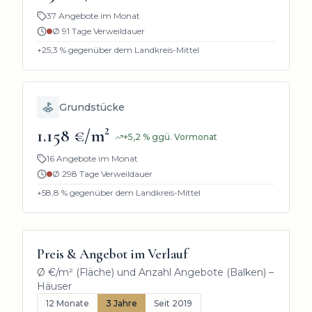
37 Angebote im Monat
Ø
91
Tage Verweildauer
+25,3
% gegenüber dem Landkreis-Mittel
Grundstücke
1.158 €/m²
+
5,2
%
ggü. Vormonat
16 Angebote im Monat
Ø
298
Tage Verweildauer
+58,8
% gegenüber dem Landkreis-Mittel
Preis & Angebot im Verlauf
Ø €/m² (Fläche) und Anzahl Angebote (Balken) –
Häuser
12 Monate
3 Jahre
Seit 2019