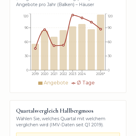
Angebote pro Jahr (Balken) –
Häuser
120
120
90
90
60
60
30
30
0
0
2019
2020
2021
2022
2023
2024
2026*
Angebote
Ø Tage
Quartalsvergleich
Hallbergmoos
Wählen Sie, welches Quartal mit welchem
verglichen wird (IMV-Daten seit
Q1 2019
).