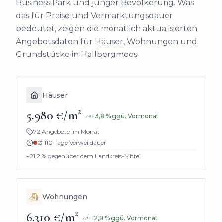
Business Park und junger Bevölkerung.
Was
das für Preise und Vermarktungsdauer
bedeutet, zeigen die monatlich aktualisierten
Angebotsdaten für Häuser, Wohnungen und
Grundstücke in
Hallbergmoos
.
Häuser
5.980 €/m²
+
3,8
%
ggü. Vormonat
72 Angebote im Monat
Ø
110
Tage Verweildauer
+21,2
% gegenüber dem Landkreis-Mittel
Wohnungen
6.310 €/m²
+
12,8
%
ggü. Vormonat