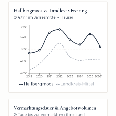
Hallbergmoos
vs. Landkreis Freising
Ø €/m² im Jahresmittel –
Häuser
7.200
6.400
5.600
4.800
4.000
2019
2020
2021
2022
2023
2024
2025
2026*
Hallbergmoos
Landkreis-Mittel
Vermarktungsdauer & Angebotsvolumen
Ø Tage bis zur Vermarktung (Linie) und