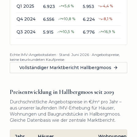
*
Q1 2025
6.923
+
5,6
%
5.953
-4,4
%
822
*
Q4 2024
6.556
+
10,8
%
6.224
-8,1
%
1.198
*
Q3 2024
5.915
+
10,5
%
6.776
+
16,9
%
1.319
Echte IMV-Angebotsdaten · Stand:
Juni 2026
· Angebotspreise,
keine beurkundeten Kaufpreise.
Vollständiger Marktbericht
Hallbergmoos
Preisentwicklung in
Hallbergmoos
seit
2019
Durchschnittliche Angebotspreise in €/m² pro Jahr –
aus unserer laufenden IMV-Erhebung für Häuser,
Wohnungen und Baugrundstücke in
Hallbergmoos
.
Gleiche Datenbasis wie der zentrale Marktbericht.
Jahr
Häuser
Wohnungen