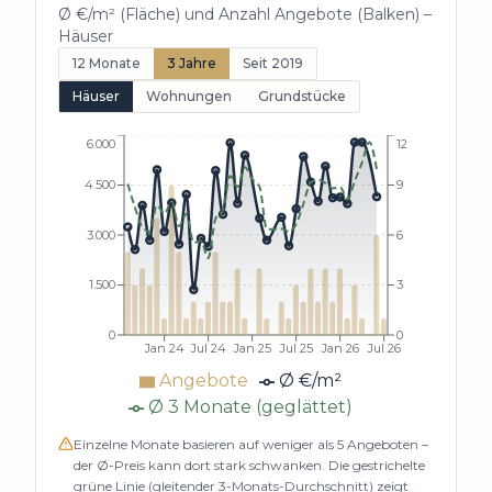
Ø €/m² (Fläche) und Anzahl Angebote (Balken) –
Häuser
12 Monate
3 Jahre
Seit 2019
Häuser
Wohnungen
Grundstücke
6.000
12
4.500
9
3.000
6
1.500
3
0
0
Jan 24
Jul 24
Jan 25
Jul 25
Jan 26
Jul 26
Angebote
Ø €/m²
Ø 3 Monate (geglättet)
Einzelne Monate basieren auf weniger als
5
Angeboten –
der Ø-Preis kann dort stark schwanken. Die gestrichelte
grüne Linie (gleitender 3-Monats-Durchschnitt) zeigt