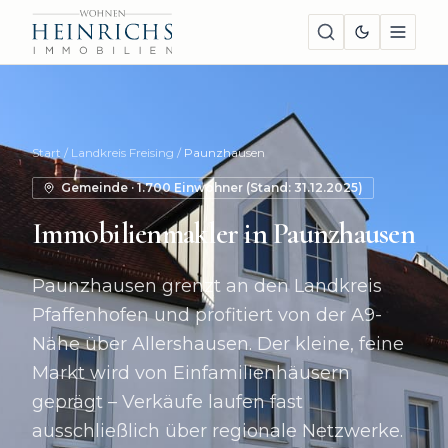
Start
/
Landkreis Freising
/
Paunzhausen
Gemeinde
·
1.700
Einwohner (Stand:
31.12.2025
)
Immobilienmakler in
Paunzhausen
Paunzhausen grenzt an den Landkreis
Pfaffenhofen und profitiert von der A9-
Nähe über Allershausen. Der kleine, feine
Markt wird von Einfamilienhäusern
geprägt – Verkäufe laufen fast
ausschließlich über regionale Netzwerke.