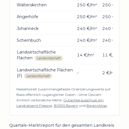
Walterskirchen
250 €/m²
250 €/m²
Angerhöfe
250 €/m²
250 €/m²
Johanneck
240 €/m²
240 €/m²
Schernbuch
240 €/m²
240 €/m²
Landwirtschaftliche
14 €/m²
11 €/m²
Flächen
Landwirtschaft
Landwirtschaftliche Flächen
–
2 €/m²
(F)
Landwirtschaft
Redaktionell zusammengefasste Orientierungswerte auf
Basis öffentlich zugänglicher Daten – ohne Gewähr.
Amtlich verbindliche Werte:
Gutachterausschuss am
Landratsamt Freising
,
BORIS Bayern
und
BayernAtlas
.
Quartals-Marktreport für den gesamten Landkreis