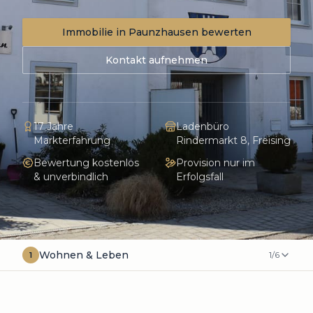
Immobilie in
Paunzhausen
bewerten
Kontakt aufnehmen
17 Jahre
Ladenbüro
Markterfahrung
Rindermarkt 8, Freising
Bewertung kostenlos
Provision nur im
& unverbindlich
Erfolgsfall
Wohnen & Leben
1
/
6
1