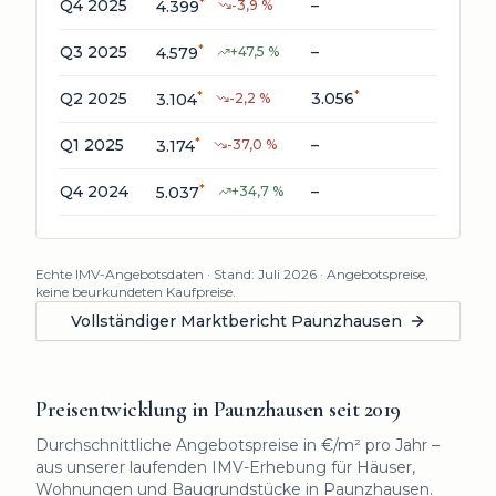
*
Q4 2025
–
–
4.399
-3,9
%
*
*
Q3 2025
–
4.579
+
47,5
%
653
*
*
*
Q2 2025
3.056
224
3.104
-2,2
%
*
Q1 2025
–
–
3.174
-37,0
%
*
Q4 2024
–
–
5.037
+
34,7
%
Echte IMV-Angebotsdaten · Stand:
Juli 2026
· Angebotspreise,
keine beurkundeten Kaufpreise.
Vollständiger Marktbericht
Paunzhausen
Preisentwicklung in
Paunzhausen
seit
2019
Durchschnittliche Angebotspreise in €/m² pro Jahr –
aus unserer laufenden IMV-Erhebung für Häuser,
Wohnungen und Baugrundstücke in
Paunzhausen
.