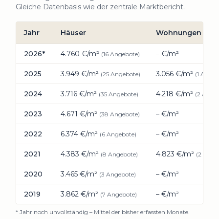
Gleiche Datenbasis wie der zentrale Marktbericht.
Jahr
Häuser
Wohnungen
Preisentwicklung Immobilien
Paunzhausen
: durchschnittl
2026
*
4.760
€/m²
–
€/m²
(
16
Angebote)
2025
3.949
€/m²
3.056
€/m²
(
25
Angebote)
(
1
Angeb
2024
3.716
€/m²
4.218
€/m²
(
35
Angebote)
(
2
Angeb
2023
4.671
€/m²
–
€/m²
(
38
Angebote)
2022
6.374
€/m²
–
€/m²
(
6
Angebote)
2021
4.383
€/m²
4.823
€/m²
(
8
Angebote)
(
2
Angeb
2020
3.465
€/m²
–
€/m²
(
3
Angebote)
2019
3.862
€/m²
–
€/m²
(
7
Angebote)
* Jahr noch unvollständig – Mittel der bisher erfassten Monate.