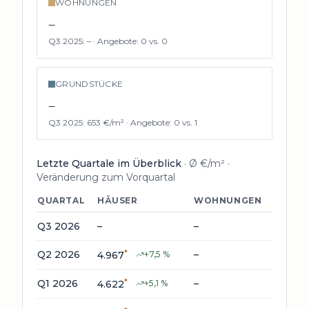
WOHNUNGEN
–
Q3 2025
:
–
·
Angebote:
0
vs.
0
GRUNDSTÜCKE
–
Q3 2025
:
653 €/m²
·
Angebote:
0
vs.
1
Letzte Quartale im Überblick
· Ø €/m² ·
Veränderung zum Vorquartal
QUARTAL
HÄUSER
WOHNUNGEN
GRUND
Q3 2026
–
–
–
*
*
Q2 2026
–
4.967
+
7,5
%
14
-
*
*
Q1 2026
–
640
4.622
+
5,1
%