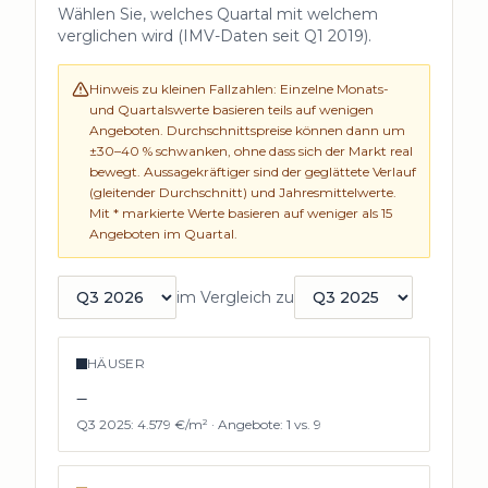
Wählen Sie, welches Quartal mit welchem
verglichen wird (IMV-Daten seit
Q1 2019
).
Hinweis zu kleinen Fallzahlen: Einzelne Monats-
und Quartalswerte basieren teils auf wenigen
Angeboten. Durchschnittspreise können dann um
±30–40 % schwanken, ohne dass sich der Markt real
bewegt. Aussagekräftiger sind der geglättete Verlauf
(gleitender Durchschnitt) und Jahresmittelwerte.
Mit * markierte Werte basieren auf weniger als
15
Angeboten im Quartal.
im Vergleich zu
Quartal auswählen
Vergleichsquartal auswählen
HÄUSER
–
Q3 2025
:
4.579 €/m²
·
Angebote:
1
vs.
9