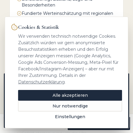
Besonderheiten
Fundierte Werteinschätzung mit regionalen
Vergleichsobjekten
Cookies & Statistik
Vor-Ort-Termin in
Paunzhausen
anfragen
Wir verwenden technisch notwendige Cookies.
Zusätzlich würden wir gern anonymisierte
Besuchsstatistiken erheben und den Erfolg
unserer Anzeigen messen (Google Analytics,
Google Ads Conversion-Messung, Meta-Pixel für
Facebook/Instagram-Anzeigen) – aber nur mit
Ihrer Zustimmung. Details in der
Online-Bewertung: 3 Minuten Eingabe –
Datenschutzerklärung
.
Neue Objekte zuerst auf Instagram
erste Preisspanne sofort
Marktwissen aus Freising, Einblicke hinter die
Alle akzeptieren
Sie möchten zunächst eine erste Orientierung?
Kulissen und Objekte vor allen anderen –
Starten Sie die Online-Bewertung: Eckdaten
folgen Sie @heinrichs.immobilien.
Nur notwendige
eingeben, Ergebnis erhalten – bequem von
zuhause. Ideal als Ausgangspunkt, bevor wir
Jetzt folgen
Einstellungen
Später
den Wert bei Bedarf vor Ort präzisieren.
Anrufen
Kostenlos bewerten