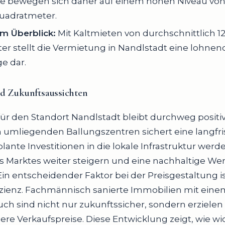
 bewegen sich daher auf einem hohen Niveau von c
uadratmeter.
im Überblick:
Mit Kaltmieten von durchschnittlich 12 
r stellt die Vermietung in Nandlstadt eine lohnen
e dar.
nd
Zukunftsaussichten
ür den Standort Nandlstadt bleibt durchweg positiv.
 umliegenden Ballungszentren sichert eine langfri
lante Investitionen in die lokale Infrastruktur werd
des Marktes weiter steigern und eine nachhaltige W
in entscheidender Faktor bei der Preisgestaltung is
fizienz. Fachmännisch sanierte Immobilien mit ein
ch sind nicht nur zukunftssicher, sondern erziele
here Verkaufspreise. Diese Entwicklung zeigt, wie wi