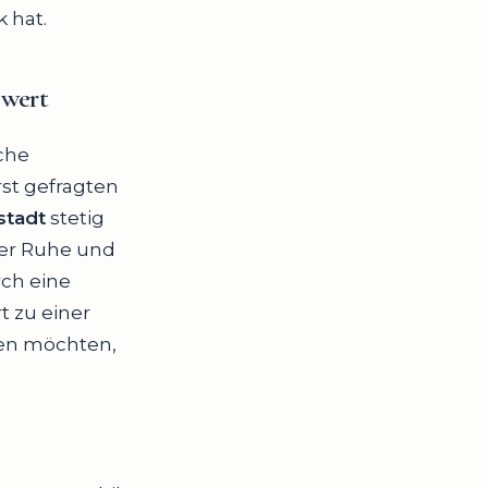
 hat.
swert
sche
st gefragten
stadt
stetig
her Ruhe und
ch eine
t zu einer
ehen möchten,