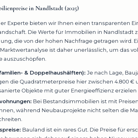
ilienpreise
in Nandlstadt
(2025)
ler Experte bieten wir Ihnen einen transparenten Ein
landschaft. Die Werte für Immobilien in Nandlstadt 
lung, die von der hohen Nachfrage getragen wird. E
 Marktwertanalyse ist daher unerlässlich, um das vol
ie auszuschöpfen.
familien- & Doppelhaushälften):
Je nach Lage, Bauj
gen die Quadratmeterpreise hier zwischen 4.800 € u
anierte Objekte mit guter Energieeffizienz erzielen 
wohnungen:
Bei Bestandsimmobilien ist mit Preise
hnen, während Neubauprojekte nicht selten die Ma
hreiten.
spreise:
Bauland ist ein rares Gut. Die Preise für er