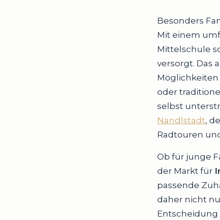
Besonders Fami
Mit einem umf
Mittelschule 
versorgt. Das 
Möglichkeiten 
oder tradition
selbst unterst
Nandlstadt
, d
Radtouren und
Ob für junge F
der Markt für
I
passende Zuha
daher nicht nu
Entscheidung 