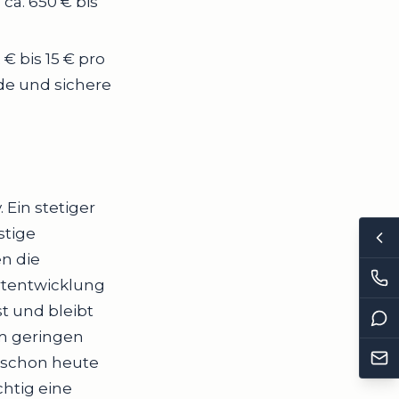
a. 650 € bis
€ bis 15 € pro
de und sichere
 Ein stetiger
stige
en die
ertentwicklung
t und bleibt
em geringen
n schon heute
chtig eine