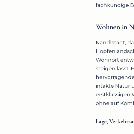
fachkundige Be
Wohnen in Na
Nandlstadt, das
Hopfenlandsch
Wohnort entwi
steigen lässt.
hervorragende
intakte Natur 
erstklassigen 
ohne auf Komfo
Lage, Verkehrs