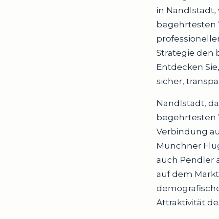
in Nandlstadt,
begehrtesten 
professionell
Strategie den 
Entdecken Sie,
sicher, transp
Nandlstadt, da
begehrtesten W
Verbindung aus
Münchner Flugh
auch Pendler a
auf dem Markt
demografisch
Attraktivität 