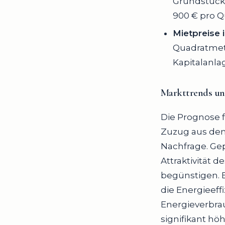
Grundstücke
900 € pro Q
Mietpreise 
Quadratmete
Kapitalanlag
Markttrends
u
Die Prognose f
Zuzug aus den
Nachfrage. Gep
Attraktivität 
begünstigen. E
die Energieef
Energieverbrau
signifikant hö