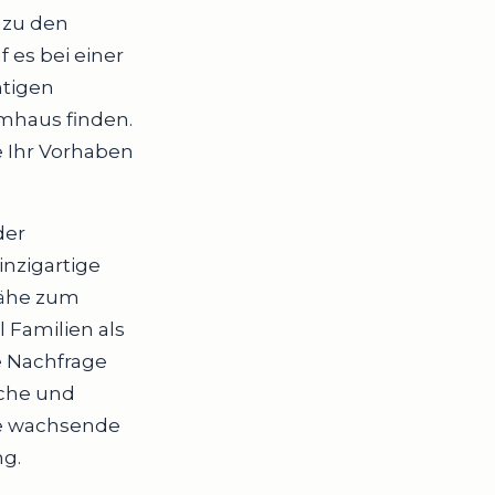
 zu den
 es bei einer
htigen
umhaus finden.
e Ihr Vorhaben
der
nzigartige
Nähe zum
 Familien als
e Nachfrage
ische und
ie wachsende
ng.