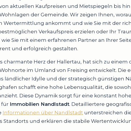
 von aktuellen Kaufpreisen und Mietspiegeln bis hin
Wohnlagen der Gemeinde. Wir zeigen Ihnen, worauf
en Wertermittlung ankommt und wie Sie mit der ric
bestmöglichen Verkaufspreis erzielen oder Ihr Tra
 wie Sie mit einem erfahrenen Partner an Ihrer Seit
arent und erfolgreich gestalten.
s charmante Herz der Hallertau, hat sich zu einem 
ohnorte im Umland von Freising entwickelt. Die ei
 ländlicher Idylle und der strategisch günstigen 
afen schafft eine hohe Lebensqualität, die sowohl
nzieht. Diese Dynamik sorgt für eine konstant hoh
 für
Immobilien Nandlstadt
. Detailliertere geograf
e
Informationen über Nandlstadt
unterstreichen d
des Standorts und erklären die stabile Wertentwicklu