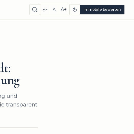
A+
A
A−
Immobilie bewerten
t:
lung
ung und
ie transparent