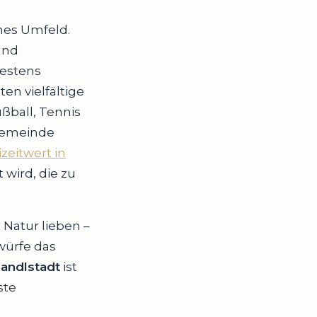
hes Umfeld.
und
bestens
en vielfältige
ußball, Tennis
tgemeinde
zeitwert in
wird, die zu
 Natur lieben –
würfe das
Nandlstadt
ist
ste