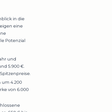
blick in die
zeigen eine
ine
le Potenzial
ahr und
nd 5.900 €.
Spitzenpreise.
n um 4.200
rke von 6.000
schlossene