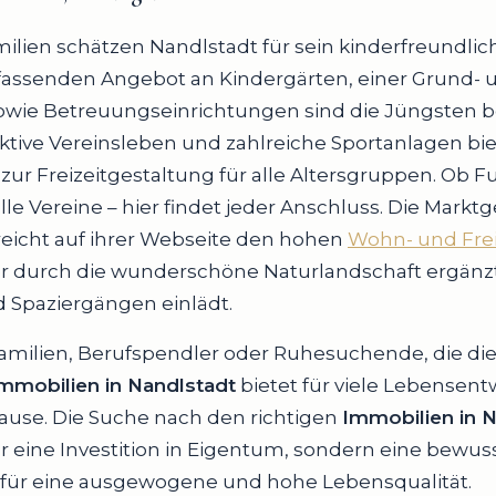
lien schätzen Nandlstadt für sein kinderfreundlic
assenden Angebot an Kindergärten, einer Grund- 
sowie Betreuungseinrichtungen sind die Jüngsten 
aktive Vereinsleben und zahlreiche Sportanlagen biet
zur Freizeitgestaltung für alle Altersgruppen. Ob F
elle Vereine – hier findet jeder Anschluss. Die Mark
reicht auf ihrer Webseite den hohen
Wohn- und Frei
er durch die wunderschöne Naturlandschaft ergänzt 
 Spaziergängen einlädt.
amilien, Berufspendler oder Ruhesuchende, die die
mmobilien in Nandlstadt
bietet für viele Lebensent
use. Die Suche nach den richtigen
Immobilien in 
r eine Investition in Eigentum, sondern eine bewus
für eine ausgewogene und hohe Lebensqualität.