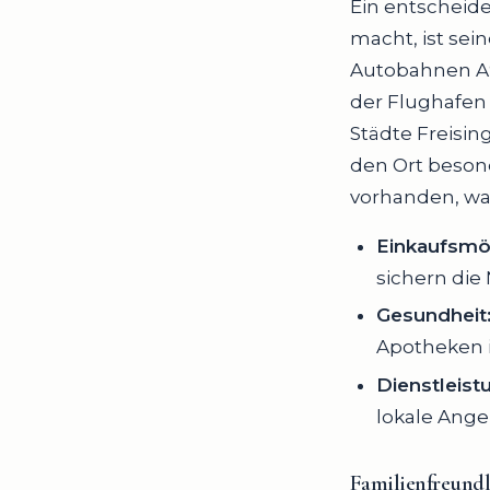
Ein entscheide
macht, ist sei
Autobahnen A9
der Flughafen
Städte Freisin
den Ort besonde
vorhanden, was
Einkaufsmög
sichern die
Gesundheit
Apotheken i
Dienstleist
lokale Ange
Familienfreundl