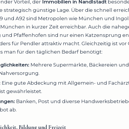
nder Vorteil, der
Immobilien in Nandlstadt
besonder
ne strategisch günstige Lage. Über die schnell errei
 und A92 sind Metropolen wie München und Ingol
 München in kurzer Zeit erreichbar. Auch die nahe
g und Pfaffenhofen sind nur einen Katzensprung en
rs für Pendler attraktiv macht. Gleichzeitig ist vor 
 man für den täglichen Bedarf benötigt:
lichkeiten:
Mehrere Supermärkte, Bäckereien und
 Nahversorgung.
:
Eine gute Abdeckung mit Allgemein- und Fachärz
st gewährleistet.
ungen:
Banken, Post und diverse Handwerksbetrieb
bot ab.
ichkeit
,
Bildung
und
Freizeit