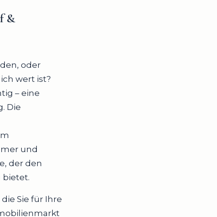
uf &
nden, oder
ich wert ist?
tig – eine
. Die
em
tümer und
e, der den
bietet.
die Sie für Ihre
mmobilienmarkt