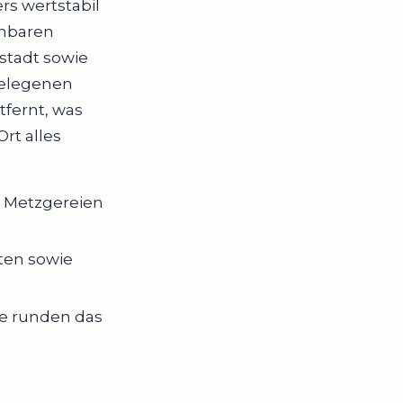
s wertstabil
chbaren
stadt sowie
gelegenen
tfernt, was
Ort alles
 Metzgereien
ten sowie
e runden das