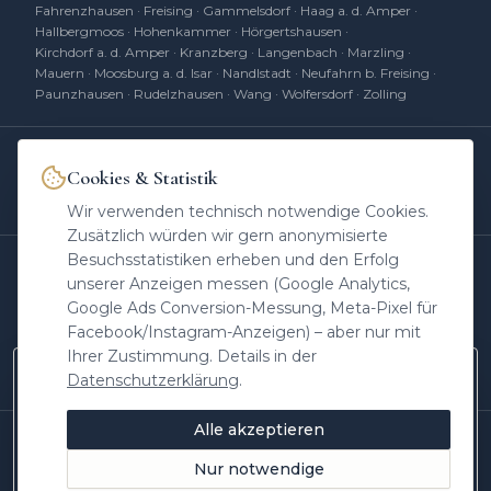
Fahrenzhausen
·
Freising
·
Gammelsdorf
·
Haag a. d. Amper
·
Hallbergmoos
·
Hohenkammer
·
Hörgertshausen
·
Kirchdorf a. d. Amper
·
Kranzberg
·
Langenbach
·
Marzling
·
Mauern
·
Moosburg a. d. Isar
·
Nandlstadt
·
Neufahrn b. Freising
·
Paunzhausen
·
Rudelzhausen
·
Wang
·
Wolfersdorf
·
Zolling
Cookies & Statistik
Heinrichs Immobilien
hat
4,85
von 5 Sternen
|
394
Bewertungen auf
ProvenExpert.com
Wir verwenden technisch notwendige Cookies.
Zusätzlich würden wir gern anonymisierte
Besuchsstatistiken erheben und den Erfolg
UNSERE MARKEN
unserer Anzeigen messen (Google Analytics,
Agrar
Kapital
Retail
-Invest
IV
real
DC
real
Google Ads Conversion-Messung, Meta-Pixel für
Facebook/Instagram-Anzeigen) – aber nur mit
Erben
Kompass
Makler
am Mikro
Ihrer Zustimmung. Details in der
Immobilien
im Ohr
Datenschutzerklärung
.
Neue Objekte zuerst auf Instagram
Marktwissen aus Freising, Einblicke hinter die
Alle akzeptieren
Kulissen und Objekte vor allen anderen –
©
2026
Heinrichs Immobilien
·
Andreas Heinrichs
· Seit 2009 im
Landkreis Freising
folgen Sie @heinrichs.immobilien.
Nur notwendige
Stand: Juni 2026