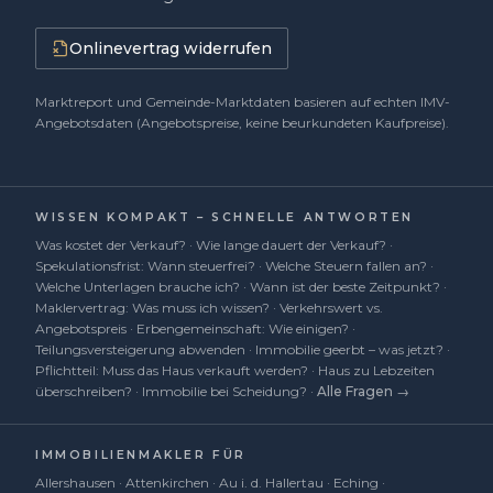
Onlinevertrag widerrufen
Marktreport und Gemeinde-Marktdaten basieren auf echten IMV-
Angebotsdaten (Angebotspreise, keine beurkundeten Kaufpreise).
WISSEN KOMPAKT – SCHNELLE ANTWORTEN
Was kostet der Verkauf?
·
Wie lange dauert der Verkauf?
·
Spekulationsfrist: Wann steuerfrei?
·
Welche Steuern fallen an?
·
Welche Unterlagen brauche ich?
·
Wann ist der beste Zeitpunkt?
·
Maklervertrag: Was muss ich wissen?
·
Verkehrswert vs.
Angebotspreis
·
Erbengemeinschaft: Wie einigen?
·
Teilungsversteigerung abwenden
·
Immobilie geerbt – was jetzt?
·
Pflichtteil: Muss das Haus verkauft werden?
·
Haus zu Lebzeiten
überschreiben?
·
Immobilie bei Scheidung?
·
Alle Fragen →
IMMOBILIENMAKLER FÜR
Allershausen
·
Attenkirchen
·
Au i. d. Hallertau
·
Eching
·