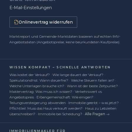
E-Mail-Einstellungen
Onlinevertrag widerrufen
Marktreport und Gemeinde-Marktdaten basieren auf echten IMV-
Angebotsdaten (Angebotspreise, keine beurkundeten Kaufpreise).
WISSEN KOMPAKT – SCHNELLE ANTWORTEN
Was kostet der Verkauf?
·
Wie lange dauert der Verkauf?
·
Spekulationsfrist: Wann steuerfrei?
·
Welche Steuern fallen an?
·
Welche Unterlagen brauche ich?
·
Wann ist der beste Zeitpunkt?
·
Maklervertrag: Was muss ich wissen?
·
Verkehrswert vs.
Angebotspreis
·
Erbengemeinschaft: Wie einigen?
·
Teilungsversteigerung abwenden
·
Immobilie geerbt – was jetzt?
·
Pflichtteil: Muss das Haus verkauft werden?
·
Haus zu Lebzeiten
überschreiben?
·
Immobilie bei Scheidung?
·
Alle Fragen →
IMMOBILIENMAKLER FÜR