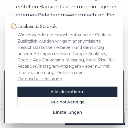
erstellen Banken fast immer ein eigenes,
internes Beleihungswertgutachten. Ein
von Ihnen beauftragtes Gutachten wird
Cookies & Statistik
selten akzeptiert.
Wir verwenden technisch notwendige Cookies.
Zusätzlich würden wir gern anonymisierte
Prüfen Sie daher immer zuerst die
Besuchsstatistiken erheben und den Erfolg
konkreten Anforderungen der jeweiligen
unserer Anzeigen messen (Google Analytics,
Google Ads Conversion-Messung, Meta-Pixel für
Institution, bevor Sie einen Auftrag erteilen.
Facebook/Instagram-Anzeigen) – aber nur mit
Dies schützt Sie vor unnötigen Ausgaben
Ihrer Zustimmung. Details in der
und stellt sicher, dass Ihre Unterlagen
Datenschutzerklärung
.
Neue Objekte zuerst auf Instagram
direkt anerkannt werden.
Marktwissen aus Freising, Einblicke hinter die
Alle akzeptieren
Kulissen und Objekte vor allen anderen –
Letztlich zeigt sich: Die teuerste Bewertung
folgen Sie @heinrichs.immobilien.
Nur notwendige
ist nicht immer die beste für Ihr Ziel. Eine
Jetzt folgen
Einstellungen
Später
fundierte Erstberatung, wie wir sie bei
Anrufen
Kostenlos bewerten
Heinrichs Immobilien
anbieten, klärt Ihren