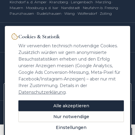
Kirchdorf a. d. Amper
·
Kranzberg
·
Langenbach
·
Marzling
·
Mauern
·
Moosburg a. d. Isar
·
Nandlstadt
·
Neufahrn b. Freising
·
Paunzhausen
·
Rudelzhausen
·
Wang
·
Wolfersdorf
·
Zolling
Cookies & Statistik
Heinrichs Immobilien
hat
4,85
von 5 Sternen
|
396
Bewertungen auf
ProvenExpert.com
Wir verwenden technisch notwendige Cookies.
Zusätzlich würden wir gern anonymisierte
Besuchsstatistiken erheben und den Erfolg
UNSERE MARKEN
unserer Anzeigen messen (Google Analytics,
Agrar
Kapital
Retail
-Invest
IV
real
DC
real
Google Ads Conversion-Messung, Meta-Pixel für
Facebook/Instagram-Anzeigen) – aber nur mit
Erben
Kompass
Makler
am Mikro
Ihrer Zustimmung. Details in der
Immobilien
im Ohr
Datenschutzerklärung
.
Neue Objekte zuerst auf Instagram
Marktwissen aus Freising, Einblicke hinter die
Alle akzeptieren
Kulissen und Objekte vor allen anderen –
©
2026
Heinrichs Immobilien
·
Andreas Heinrichs
· Seit 2009 im
Landkreis Freising
folgen Sie @heinrichs.immobilien.
Nur notwendige
Stand: Juni 2026
Jetzt folgen
Einstellungen
Später
Anrufen
Kostenlos bewerten