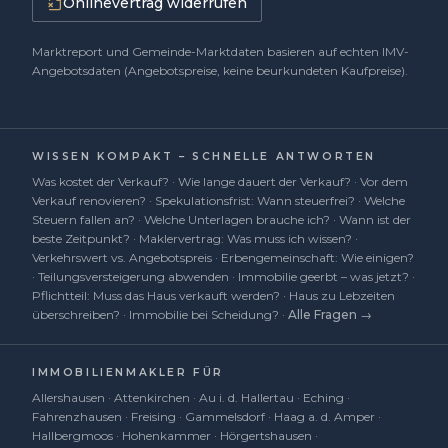
Onlinevertrag widerrufen
Marktreport und Gemeinde-Marktdaten basieren auf echten IMV-
Angebotsdaten (Angebotspreise, keine beurkundeten Kaufpreise).
WISSEN KOMPAKT – SCHNELLE ANTWORTEN
Was kostet der Verkauf?
·
Wie lange dauert der Verkauf?
·
Vor dem
Verkauf renovieren?
·
Spekulationsfrist: Wann steuerfrei?
·
Welche
Steuern fallen an?
·
Welche Unterlagen brauche ich?
·
Wann ist der
beste Zeitpunkt?
·
Maklervertrag: Was muss ich wissen?
·
Verkehrswert vs. Angebotspreis
·
Erbengemeinschaft: Wie einigen?
·
Teilungsversteigerung abwenden
·
Immobilie geerbt – was jetzt?
·
Pflichtteil: Muss das Haus verkauft werden?
·
Haus zu Lebzeiten
überschreiben?
·
Immobilie bei Scheidung?
·
Alle Fragen →
IMMOBILIENMAKLER FÜR
Allershausen
·
Attenkirchen
·
Au i. d. Hallertau
·
Eching
·
Fahrenzhausen
·
Freising
·
Gammelsdorf
·
Haag a. d. Amper
·
Hallbergmoos
·
Hohenkammer
·
Hörgertshausen
·