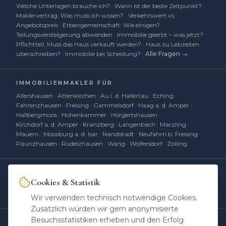
Welche Unterlagen brauche ich?
·
Wann ist der beste Zeitpunkt?
·
Maklervertrag: Was muss ich wissen?
·
Verkehrswert vs.
Angebotspreis
·
Erbengemeinschaft: Wie einigen?
·
Teilungsversteigerung abwenden
·
Immobilie geerbt – was jetzt?
·
Pflichtteil: Muss das Haus verkauft werden?
·
Haus zu Lebzeiten
überschreiben?
·
Immobilie bei Scheidung?
·
Alle Fragen →
IMMOBILIENMAKLER FÜR
Allershausen
·
Attenkirchen
·
Au i. d. Hallertau
·
Eching
·
Fahrenzhausen
·
Freising
·
Gammelsdorf
·
Haag a. d. Amper
·
Hallbergmoos
·
Hohenkammer
·
Hörgertshausen
·
Kirchdorf a. d. Amper
·
Kranzberg
·
Langenbach
·
Marzling
·
Mauern
·
Moosburg a. d. Isar
·
Nandlstadt
·
Neufahrn b. Freising
·
Paunzhausen
·
Rudelzhausen
·
Wang
·
Wolfersdorf
·
Zolling
Cookies & Statistik
Heinrichs Immobilien
hat
4,85
von 5 Sternen
|
394
Bewertungen auf
ProvenExpert.com
Wir verwenden technisch notwendige Cookies.
Zusätzlich würden wir gern anonymisierte
Besuchsstatistiken erheben und den Erfolg
UNSERE MARKEN